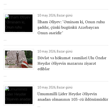
...
10 may 2026, Bazar günü
İlham Əliyev: "Əminəm ki, Onun ruhu
şaddır, çünki bugünkü Azərbaycan
Onun əsəridir"
...
10 may 2026, Bazar günü
Dövlət və hökumət rəsmiləri Ulu Öndər
Heydər Əliyevin məzarını ziyarət
ediblər
...
10 may 2026, Bazar günü
Ümummilli Lider Heydər Əliyevin
anadan olmasının 103-cü ildönümüdür
...