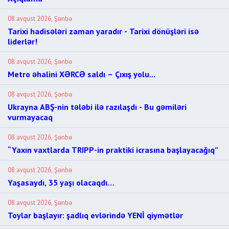
08 avqust 2026, Şənbə
Tarixi hadisələri zaman yaradır - Tarixi dönüşləri isə
liderlər!
08 avqust 2026, Şənbə
Metro əhalini XƏRCƏ saldı – Çıxış yolu...
08 avqust 2026, Şənbə
Ukrayna ABŞ-nin tələbi ilə razılaşdı - Bu gəmiləri
vurmayacaq
08 avqust 2026, Şənbə
“Yaxın vaxtlarda TRIPP-in praktiki icrasına başlayacağıq”
08 avqust 2026, Şənbə
Yaşasaydı, 35 yaşı olacaqdı…
08 avqust 2026, Şənbə
Toylar başlayır: şadlıq evlərində YENİ qiymətlər