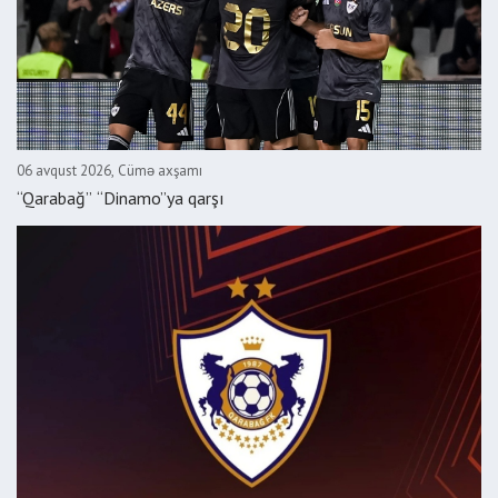
06 avqust 2026, Cümə axşamı
“Qarabağ” “Dinamo”ya qarşı