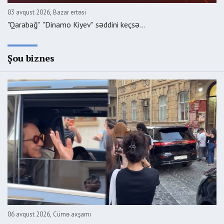
03 avqust 2026, Bazar ertəsi
"Qarabağ" "Dinamo Kiyev" səddini keçsə...
Şou biznes
06 avqust 2026, Cümə axşamı