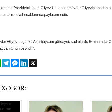
asının Prezidenti İlham Əliyev Ulu öndər Heydər Əliyevin anadan o
r sosial media hesablarında paylaşım edib.
dər Əliyev bugünkü Azərbaycanı görsəydi, şad olardı. Əminəm ki, O
aycan Onun əsəridir".
l
WhatsApp
Telegram
Messenger
LinkedIn
X
 XƏBƏR: