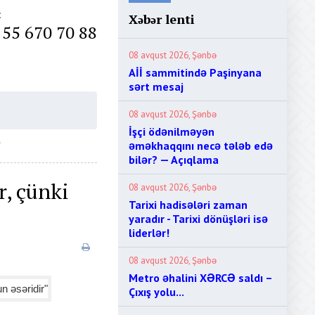
:
Xəbər lenti
 55 670 70 88
08 avqust 2026, Şənbə
Aİİ sammitində Paşinyana
sərt mesaj
08 avqust 2026, Şənbə
İşçi ödənilməyən
əməkhaqqını necə tələb edə
"
bilər? — Açıqlama
r, çünki
08 avqust 2026, Şənbə
Tarixi hadisələri zaman
yaradır - Tarixi dönüşləri isə
liderlər!
08 avqust 2026, Şənbə
Metro əhalini XƏRCƏ saldı –
Çıxış yolu...