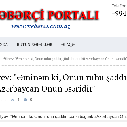
Telefon
+994
IZDA
BÜTÜN XƏBƏRLƏR
ƏLAQƏ
m Əliyev: "Əminəm ki, Onun ruhu şaddır, çünki bugünkü Azərbaycan Onun əsəridir
yev: "Əminəm ki, Onun ruhu şaddı
zərbaycan Onun əsəridir"
günü
3
0