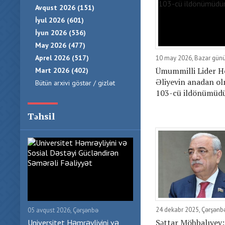
Avqust 2026 (151)
İyul 2026 (601)
İyun 2026 (536)
May 2026 (477)
Aprel 2026 (517)
10 may 2026, Bazar gün
Ümummilli Lider H
Mart 2026 (402)
Əliyevin anadan o
Bütün arxivi göstər / gizlət
103-cü ildönümüd
Təhsil
24 dekabr 2025, Çərşənb
05 avqust 2026, Çərşənbə
Səttar Möhbalıyev
Universitet Həmrəyliyini və