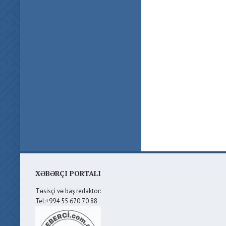
XƏBƏRÇI PORTALI
Təsisçi və baş redaktor:
Tel:+994 55 670 70 88