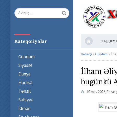
Kateqoriyalar
HAQQIM
Xəbərçi
»
Gündəm
» İlha
Gündəm
Siyasət
İlham Əli
Dünya
bugünkü A
Hadisə
Təhsil
10 may 2026, Bazar 
Səhiyyə
İdman
Şou biznes