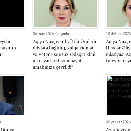
ü
06 may 2026, Çərşənbə
10 dekabr 2025
eydər
Aqiyə Naxçıvanlı: “Ulu Öndərin
Aqiyə Naxçı
lmasının
dövlətə bağlılıq, xalqa xidmət
Heydər Əliye
ür
və Vətənə sonsuz sədaqət kimi
missiyası A
ali dəyərləri bizim həyat
taleyini dəyi
amalımıza çevrildi”
ə
06 yanvar 2026
: Dünya
Azərbaycan 