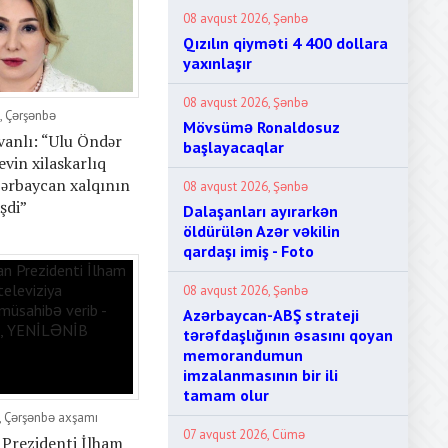
08 avqust 2026, Şənbə
Qızılın qiyməti 4 400 dollara
yaxınlaşır
08 avqust 2026, Şənbə
, Çərşənbə
Mövsümə Ronaldosuz
vanlı: “Ulu Öndər
başlayacaqlar
vin xilaskarlıq
zərbaycan xalqının
08 avqust 2026, Şənbə
şdi”
Dalaşanları ayırarkən
öldürülən Azər vəkilin
qardaşı imiş - Foto
08 avqust 2026, Şənbə
Azərbaycan-ABŞ strateji
tərəfdaşlığının əsasını qoyan
memorandumun
imzalanmasının bir ili
tamam olur
, Çərşənbə axşamı
07 avqust 2026, Cümə
Prezidenti İlham