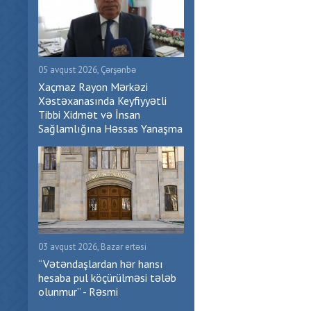
05 avqust 2026, Çərşənbə
Xaçmaz Rayon Mərkəzi
Xəstəxanasında Keyfiyyətli
Tibbi Xidmət və İnsan
Sağlamlığına Həssas Yanaşma
03 avqust 2026, Bazar ertəsi
“Vətəndaşlardan hər hansı
hesaba pul köçürülməsi tələb
olunmur” - Rəsmi