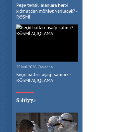
Peşə təhsili alanlara hərbi
xidmətdən möhlət veriləcək? -
RƏSMİ
29 iyul 2026, Çərşənbə
Keçid balları aşağı salınır? -
RƏSMİ AÇIQLAMA
Səhiyyə