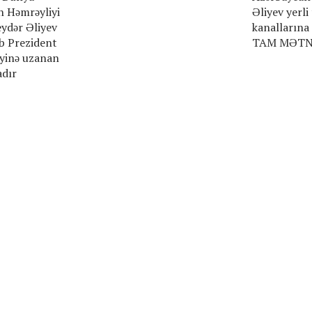
n Həmrəyliyi
Əliyev yerli
ydər Əliyev
kanallarına
b Prezident
TAM MƏTN
iyinə uzanan
adır