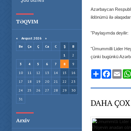
Azərbaycan Respublik
ildönümü ilə əlaqəda
TƏQVIM
"Paylaşımda deyilir:
«
Avqust 2026 »
Be
Ça
Ç
Ca
C
Ş
B
"Ümummilli Lider Hey
1
2
çünki bugünkü Azərb
3
4
5
6
7
8
9
Share
Facebook
Emai
10
11
12
13
14
15
16
17
18
19
20
21
22
23
24
25
26
27
28
29
30
31
DAHA ÇOX
Arxiv