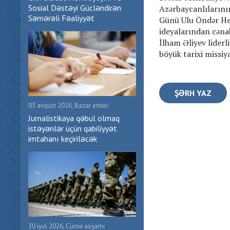
Sosial Dəstəyi Gücləndirən
Azərbaycanlılarını
Səmərəli Fəaliyyət
Günü Ulu Öndər He
ideyalarından cəna
İlham Əliyev liderl
böyük tarixi missiy
ŞƏRH YAZ
03 avqust 2026, Bazar ertəsi
Jurnalistikaya qəbul olmaq
istəyənlər üçün qabiliyyət
imtahanı keçiriləcək
30 iyul 2026, Cümə axşamı