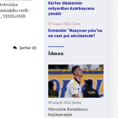
Körfəz ölkələrinin
 televiziya
milyardları Azərbaycana
 müsahibə verib -
yönəlir
, YENİLƏNİB
07 avqust 2026, Cümə
Ermənilər “Naxçıvan yolu”na
nə vaxt pul xərcləyəcək?
Şərhlər (0)
İdman
08 avqust 2026, Şənbə
Mövsümə Ronaldosuz
başlayacaqlar