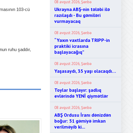
08 avqust 2026, Şənbə
Ukrayna ABŞ-nin tələbi ilə
lmasının 103-cü
razılaşdı - Bu gəmiləri
vurmayacaq
08 avqust 2026, Şənbə
“Yaxın vaxtlarda TRIPP-in
praktiki icrasına
nun ruhu şaddır,
başlayacağıq”
08 avqust 2026, Şənbə
Yaşasaydı, 35 yaşı olacaqdı…
08 avqust 2026, Şənbə
Toylar başlayır: şadlıq
evlərində YENİ qiymətlər
08 avqust 2026, Şənbə
ABŞ Ordusu İranı dənizdən
boğur: 51 gəmiyə imkan
verilməyib ki...