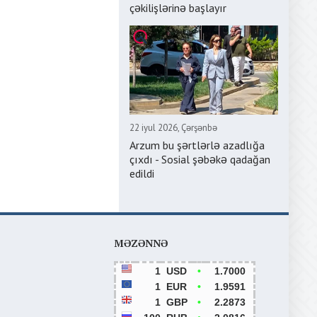
çəkilişlərinə başlayır
22 iyul 2026, Çərşənbə
Arzum bu şərtlərlə azadlığa
çıxdı - Sosial şəbəkə qadağan
edildi
MƏZƏNNƏ
1
USD
•
1.7000
1
EUR
•
1.9591
1
GBP
•
2.2873