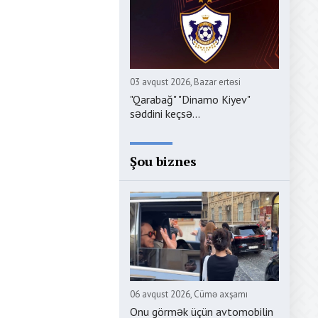
03 avqust 2026, Bazar ertəsi
"Qarabağ" "Dinamo Kiyev"
səddini keçsə...
Şou biznes
06 avqust 2026, Cümə axşamı
Onu görmək üçün avtomobilin