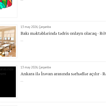
13 may 2026, Çərşənbə
Bakı məktəblərində tədris onlayn olacaq - R
...
13 may 2026, Çərşənbə
Ankara ilə İrəvan arasında sərhədlər açılır -
...