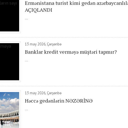
Ermənistana turist kimi gedən azərbaycanlıl
AÇIQLANDI
...
13 may 2026, Çərşənbə
Banklar kredit verməyə müştəri tapmır?
...
13 may 2026, Çərşənbə
Həccə gedənlərin NƏZƏRİNƏ
...