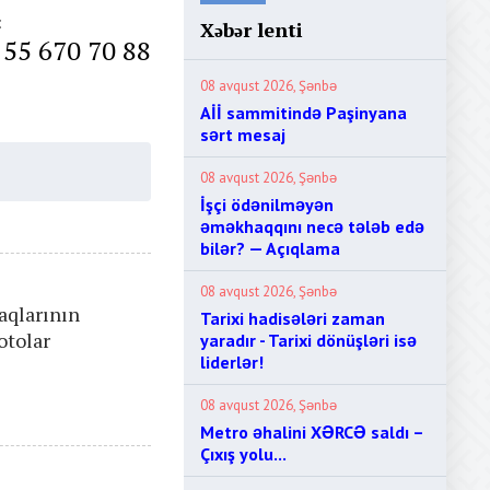
:
Xəbər lenti
 55 670 70 88
08 avqust 2026, Şənbə
Aİİ sammitində Paşinyana
sərt mesaj
08 avqust 2026, Şənbə
İşçi ödənilməyən
əməkhaqqını necə tələb edə
bilər? — Açıqlama
08 avqust 2026, Şənbə
faqlarının
Tarixi hadisələri zaman
otolar
yaradır - Tarixi dönüşləri isə
liderlər!
08 avqust 2026, Şənbə
Metro əhalini XƏRCƏ saldı –
Çıxış yolu...