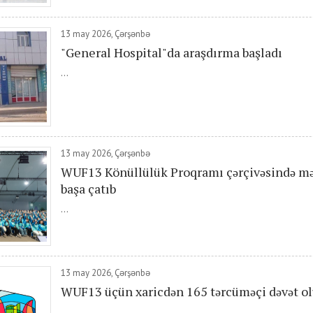
13 may 2026, Çərşənbə
"General Hospital"da araşdırma başladı
...
13 may 2026, Çərşənbə
WUF13 Könüllülük Proqramı çərçivəsində mə
başa çatıb
...
13 may 2026, Çərşənbə
WUF13 üçün xaricdən 165 tərcüməçi dəvət o
...