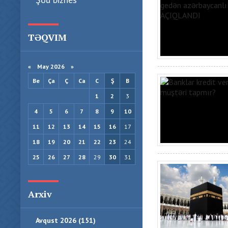
TƏQVIM
«
May 2026
»
Be
Ça
Ç
Ca
C
Ş
B
1
2
3
4
5
6
7
8
9
10
11
12
13
14
15
16
17
18
19
20
21
22
23
24
25
26
27
28
29
30
31
Arxiv
Avqust 2026 (151)