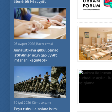
Səmərəli Fəaliyyət
03 avqust 2026, Bazar ertəsi
Jurnalistikaya qəbul olmaq
istəyənlər üçün qabiliyyət
imtahanı keçiriləcək
30 iyul 2026, Cümə axşamı
Peşə təhsili alanlara hərbi