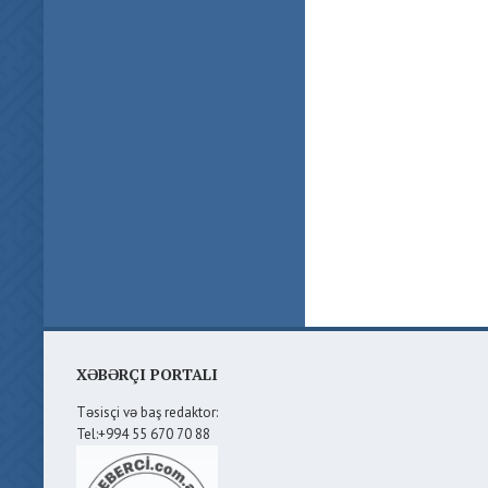
XƏBƏRÇI PORTALI
Təsisçi və baş redaktor:
Tel:+994 55 670 70 88