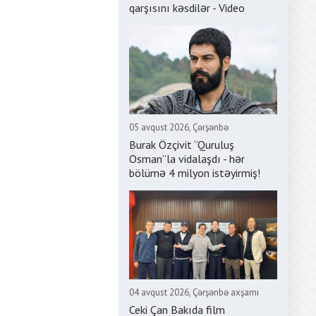
qarşısını kəsdilər - Video
05 avqust 2026, Çərşənbə
Burak Özçivit “Quruluş
Osman”la vidalaşdı - hər
bölümə 4 milyon istəyirmiş!
04 avqust 2026, Çərşənbə axşamı
Ceki Çan Bakıda film