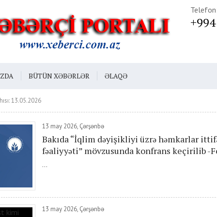
Telefon
+994
IZDA
BÜTÜN XƏBƏRLƏR
ƏLAQƏ
hısı: 13.05.2026
13 may 2026, Çərşənbə
Bakıda “İqlim dəyişikliyi üzrə həmkarlar itti
fəaliyyəti” mövzusunda konfrans keçirilib -F
...
13 may 2026, Çərşənbə