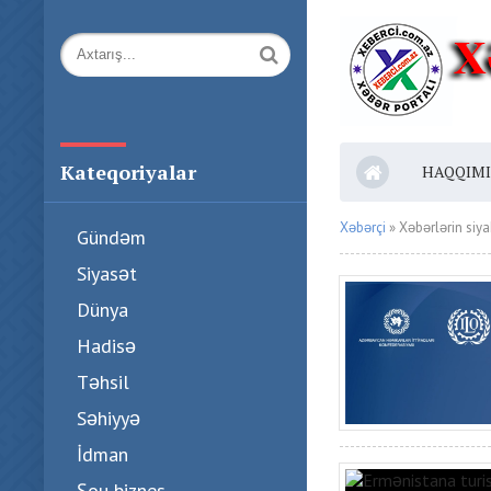
Kateqoriyalar
HAQQIM
Xəbərçi
» Xəbərlərin siya
Gündəm
Siyasət
Dünya
Hadisə
Təhsil
Səhiyyə
İdman
Şou biznes