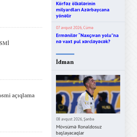
Körfəz ölkələrinin
milyardları Azərbaycana
yönəlir
07 avqust 2026, Cümə
Ermənilər “Naxçıvan yolu”na
nə vaxt pul xərcləyəcək?
ƏSMİ
İdman
 Rəsmi açıqlama
08 avqust 2026, Şənbə
Mövsümə Ronaldosuz
başlayacaqlar