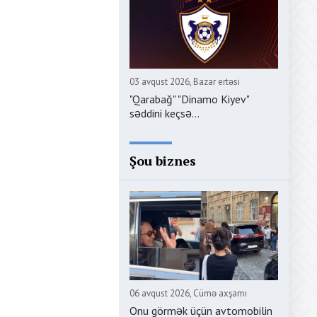
03 avqust 2026, Bazar ertəsi
"Qarabağ" "Dinamo Kiyev"
səddini keçsə...
Şou biznes
06 avqust 2026, Cümə axşamı
Onu görmək üçün avtomobilin