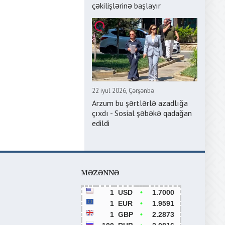
çəkilişlərinə başlayır
22 iyul 2026, Çərşənbə
Arzum bu şərtlərlə azadlığa
çıxdı - Sosial şəbəkə qadağan
edildi
MƏZƏNNƏ
1
USD
•
1.7000
1
EUR
•
1.9591
1
GBP
•
2.2873