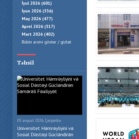
İyul 2026 (601)
İyun 2026 (536)
May 2026 (477)
Aprel 2026 (517)
Mart 2026 (402)
Bütün arxivi göstər / gizlət
Təhsil
05 avqust 2026, Çərşənbə
Universitet Həmrəyliyini və
Sosial Dəstəyi Gücləndirən