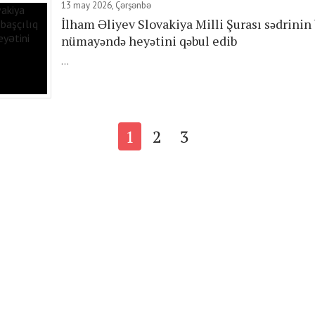
13 may 2026, Çərşənbə
İlham Əliyev Slovakiya Milli Şurası sədrinin 
nümayəndə heyətini qəbul edib
...
1
2
3