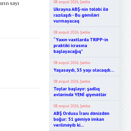
arın sayı
08 avqust 2026, Şənbə
Ukrayna ABŞ-nin tələbi ilə
razılaşdı - Bu gəmiləri
vurmayacaq
08 avqust 2026, Şənbə
“Yaxın vaxtlarda TRIPP-in
praktiki icrasına
başlayacağıq”
08 avqust 2026, Şənbə
Yaşasaydı, 35 yaşı olacaqdı…
08 avqust 2026, Şənbə
Toylar başlayır: şadlıq
evlərində YENİ qiymətlər
08 avqust 2026, Şənbə
ABŞ Ordusu İranı dənizdən
boğur: 51 gəmiyə imkan
verilməyib ki...