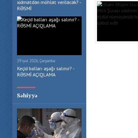
xidmətdən möhlət veriləcək? -
RƏSMİ
29 iyul 2026, Çərşənbə
Keçid balları aşağı salınır? -
RƏSMİ AÇIQLAMA
Səhiyyə