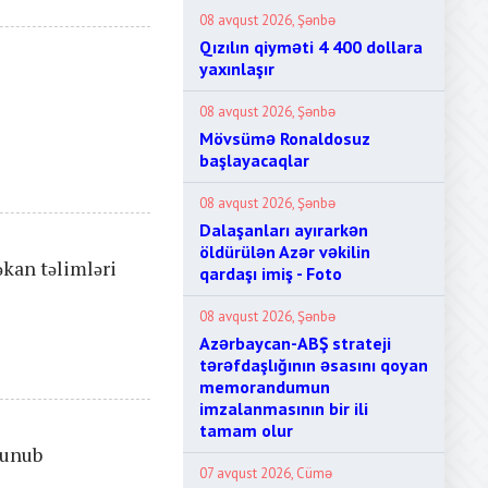
08 avqust 2026, Şənbə
Qızılın qiyməti 4 400 dollara
yaxınlaşır
08 avqust 2026, Şənbə
Mövsümə Ronaldosuz
başlayacaqlar
08 avqust 2026, Şənbə
Dalaşanları ayırarkən
öldürülən Azər vəkilin
kan təlimləri
qardaşı imiş - Foto
08 avqust 2026, Şənbə
Azərbaycan-ABŞ strateji
tərəfdaşlığının əsasını qoyan
memorandumun
imzalanmasının bir ili
tamam olur
lunub
07 avqust 2026, Cümə