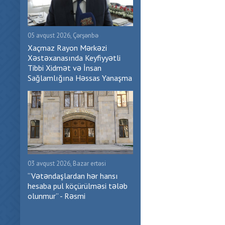
05 avqust 2026, Çərşənbə
Xaçmaz Rayon Mərkəzi
Xəstəxanasında Keyfiyyətli
Tibbi Xidmət və İnsan
Sağlamlığına Həssas Yanaşma
03 avqust 2026, Bazar ertəsi
“Vətəndaşlardan hər hansı
hesaba pul köçürülməsi tələb
olunmur” - Rəsmi