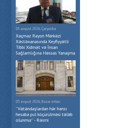
05 avqust 2026, Çərşənbə
Xaçmaz Rayon Mərkəzi
Xəstəxanasında Keyfiyyətli
Tibbi Xidmət və İnsan
Sağlamlığına Həssas Yanaşma
03 avqust 2026, Bazar ertəsi
“Vətəndaşlardan hər hansı
hesaba pul köçürülməsi tələb
olunmur” - Rəsmi