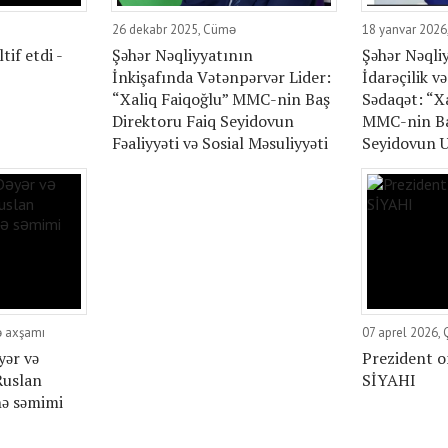
26 dekabr 2025, Cümə
18 yanvar 2026
tif etdi -
Şəhər Nəqliyyatının
Şəhər Nəqliy
İnkişafında Vətənpərvər Lider:
İdarəçilik və
“Xaliq Faiqoğlu” MMC-nin Baş
Sədaqət: “Xa
Direktoru Faiq Seyidovun
MMC-nin Ba
Fəaliyyəti və Sosial Məsuliyyəti
Seyidovun U
ə axşamı
07 aprel 2026,
yər və
Prezident on
Ruslan
SİYAHI
ə səmimi