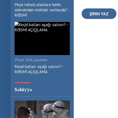
Peşə təhsili alanlara hərbi
xidmətdən möhlət veriləcək? -
ŞƏRH YAZ
RƏSMİ
29 iyul 2026, Çərşənbə
Keçid balları aşağı salınır? -
RƏSMİ AÇIQLAMA
Səhiyyə