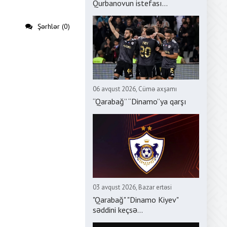
Qurbanovun istefası...
Şərhlər (0)
06 avqust 2026, Cümə axşamı
“Qarabağ” “Dinamo”ya qarşı
03 avqust 2026, Bazar ertəsi
"Qarabağ" "Dinamo Kiyev"
səddini keçsə...