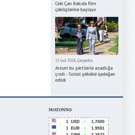
Ceki Çan Bakıda film
çəkilişlərinə başlayır
22 iyul 2026, Çərşənbə
Arzum bu şərtlərlə azadlığa
çıxdı - Sosial şəbəkə qadağan
edildi
MƏZƏNNƏ
1
USD
•
1.7000
1
EUR
•
1.9591
1
GBP
•
2.2873