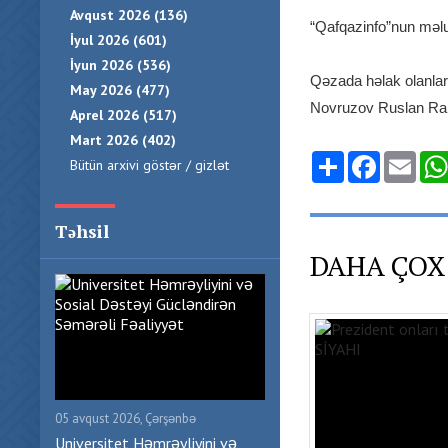
Avqust 2026 (136)
“Qafqazinfo”nun məlum
İyul 2026 (601)
İyun 2026 (536)
Qəzada həlak olanla
May 2026 (477)
Novruzov Ruslan Rami
Aprel 2026 (517)
Mart 2026 (402)
Share
Facebook
Emai
Bütün arxivi göstər / gizlət
Təhsil
DAHA ÇOX
05 avqust 2026, Çərşənbə
Universitet Həmrəyliyini və