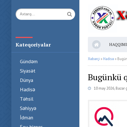
Kateqoriyalar
HAQQIM
Xəbərçi
»
Hadisə
» Bugünk
Gündəm
Siyasət
Bugünkü qə
Dünya
10 may 2026, Bazar 
Hadisə
Təhsil
Səhiyyə
İdman
Şou biznes