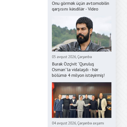
Onu görmək üçün avtomobilin
qarşısını kəsdilər - Video
05 avqust 2026, Çərşənbə
Burak Özçivit “Quruluş
Osman”la vidalaşdı - hər
bölümə 4 milyon istəyirmiş!
04 avqust 2026, Çərşənbə axşamı