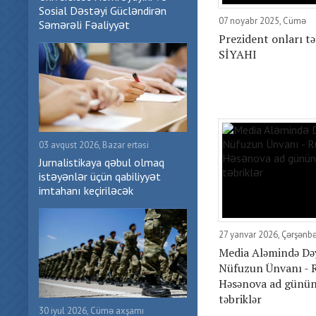
Sosial Dəstəyi Gücləndirən
07 noyabr 2025, Cümə
Səmərəli Fəaliyyət
Prezident onları təl
SİYAHI
03 avqust 2026, Bazar ertəsi
Jurnalistikaya qəbul olmaq
istəyənlər üçün qabiliyyət
imtahanı keçiriləcək
27 yanvar 2026, Çərşənb
Media Aləmində Də
Nüfuzun Ünvanı - 
Həsənova ad günün
təbriklər
30 iyul 2026, Cümə axşamı