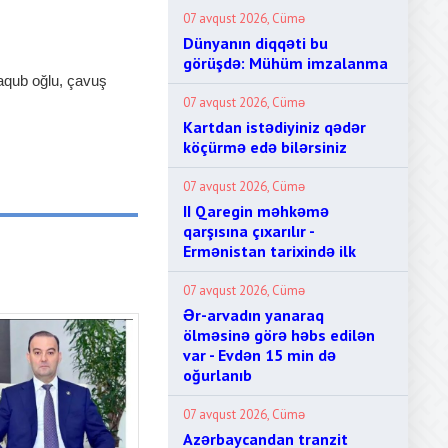
07 avqust 2026, Cümə
Dünyanın diqqəti bu
görüşdə: Mühüm imzalanma
aqub oğlu, çavuş
07 avqust 2026, Cümə
Kartdan istədiyiniz qədər
köçürmə edə bilərsiniz
07 avqust 2026, Cümə
II Qaregin məhkəmə
qarşısına çıxarılır -
Ermənistan tarixində ilk
07 avqust 2026, Cümə
Ər-arvadın yanaraq
ölməsinə görə həbs edilən
var - Evdən 15 min də
oğurlanıb
07 avqust 2026, Cümə
Azərbaycandan tranzit