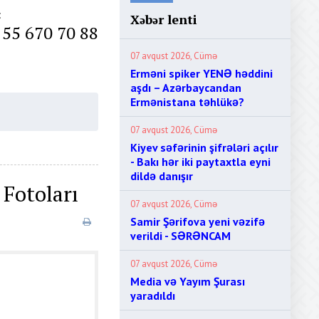
:
Xəbər lenti
 55 670 70 88
07 avqust 2026, Cümə
Erməni spiker YENƏ həddini
aşdı – Azərbaycandan
Ermənistana təhlükə?
07 avqust 2026, Cümə
Kiyev səfərinin şifrələri açılır
- Bakı hər iki paytaxtla eyni
dildə danışır
 Fotoları
07 avqust 2026, Cümə
Samir Şərifova yeni vəzifə
verildi - SƏRƏNCAM
07 avqust 2026, Cümə
Media və Yayım Şurası
yaradıldı