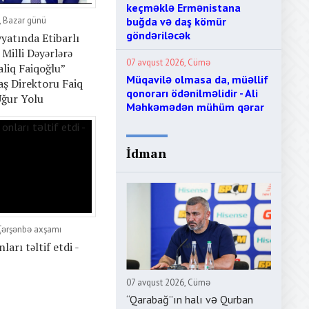
keçməklə Ermənistana
, Bazar günü
buğda və daş kömür
göndəriləcək
yatında Etibarlı
 Milli Dəyərlərə
07 avqust 2026, Cümə
liq Faiqoğlu”
Müqavilə olmasa da, müəllif
ş Direktoru Faiq
qonorarı ödənilməlidir - Ali
ğur Yolu
Məhkəmədən mühüm qərar
İdman
 Çərşənbə axşamı
ları təltif etdi -
07 avqust 2026, Cümə
“Qarabağ”ın halı və Qurban