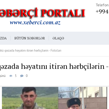
Telefon
+994
IZDA
BÜTÜN XƏBƏRLƏR
ƏLAQƏ
ü qəzada həyatını itirən hərbçilərin - Fotoları
zada həyatını itirən hərbçilərin -
günü
5
0