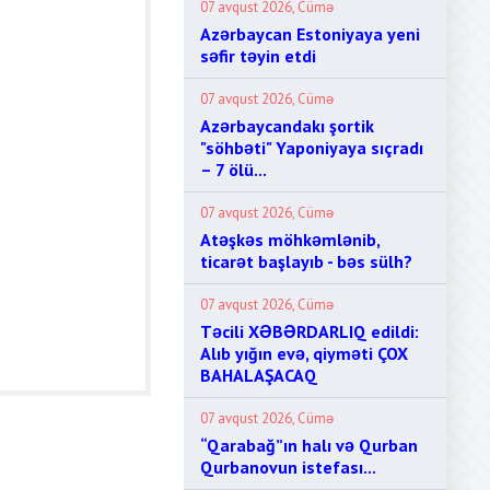
07 avqust 2026, Cümə
Azərbaycan Estoniyaya yeni
səfir təyin etdi
07 avqust 2026, Cümə
Azərbaycandakı şortik
"söhbəti" Yaponiyaya sıçradı
– 7 ölü...
07 avqust 2026, Cümə
Atəşkəs möhkəmlənib,
ticarət başlayıb - bəs sülh?
07 avqust 2026, Cümə
Təcili XƏBƏRDARLIQ edildi:
Alıb yığın evə, qiyməti ÇOX
BAHALAŞACAQ
07 avqust 2026, Cümə
“Qarabağ”ın halı və Qurban
Qurbanovun istefası...