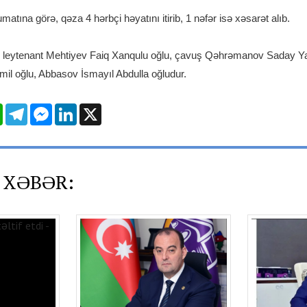
atına görə, qəza 4 hərbçi həyatını itirib, 1 nəfər isə xəsarət alıb.
r leytenant Mehtiyev Faiq Xanqulu oğlu, çavuş Qəhrəmanov Saday Y
l oğlu, Abbasov İsmayıl Abdulla oğludur.
l
WhatsApp
Telegram
Messenger
LinkedIn
X
 XƏBƏR: