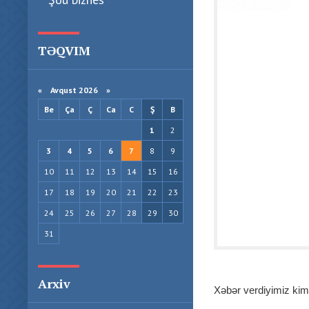
TƏQVIM
«
Avqust 2026 »
Be
Ça
Ç
Ca
C
Ş
B
1
2
3
4
5
6
7
8
9
10
11
12
13
14
15
16
17
18
19
20
21
22
23
24
25
26
27
28
29
30
31
Arxiv
Xəbər verdiyimiz kim