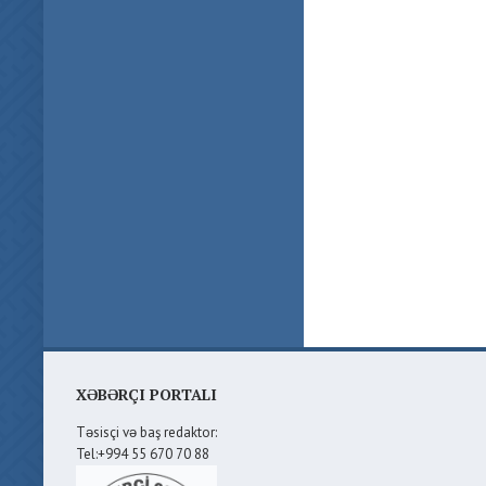
XƏBƏRÇI PORTALI
Təsisçi və baş redaktor:
Tel:+994 55 670 70 88