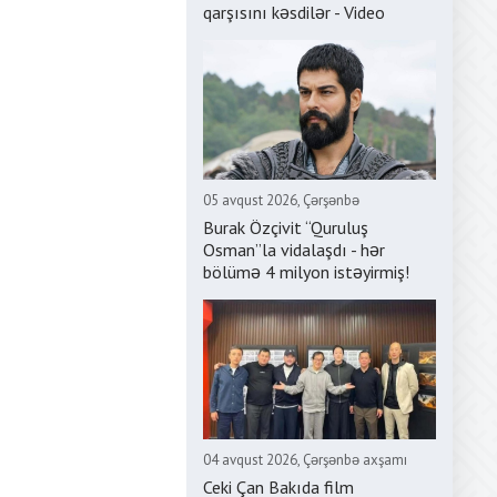
qarşısını kəsdilər - Video
05 avqust 2026, Çərşənbə
Burak Özçivit “Quruluş
Osman”la vidalaşdı - hər
bölümə 4 milyon istəyirmiş!
04 avqust 2026, Çərşənbə axşamı
Ceki Çan Bakıda film