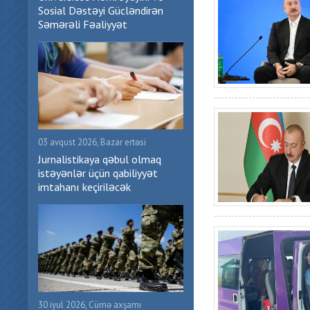
Sosial Dəstəyi Gücləndirən
Səmərəli Fəaliyyət
03 avqust 2026, Bazar ertəsi
Jurnalistikaya qəbul olmaq
istəyənlər üçün qabiliyyət
imtahanı keçiriləcək
30 iyul 2026, Cümə axşamı