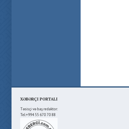
XƏBƏRÇI PORTALI
Təsisçi və baş redaktor:
Tel:+994 55 670 70 88