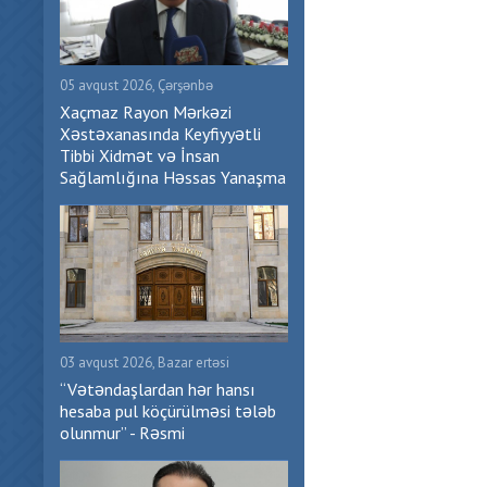
05 avqust 2026, Çərşənbə
Xaçmaz Rayon Mərkəzi
Xəstəxanasında Keyfiyyətli
Tibbi Xidmət və İnsan
Sağlamlığına Həssas Yanaşma
03 avqust 2026, Bazar ertəsi
“Vətəndaşlardan hər hansı
hesaba pul köçürülməsi tələb
olunmur” - Rəsmi