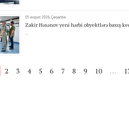
05 avqust 2026, Çərşənbə
Zakir Həsənov yeni hərbi obyektlərə baxış keç
...
2
3
4
5
6
7
8
9
10
...
1