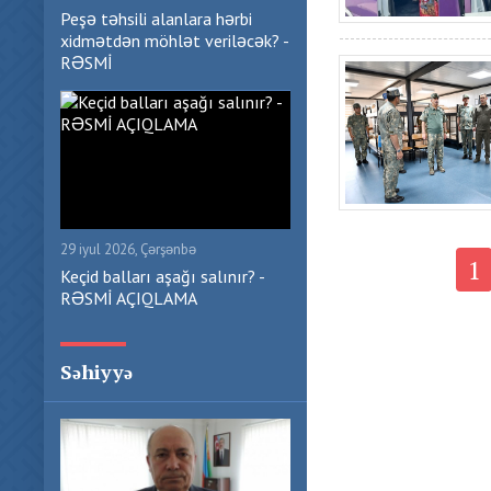
Peşə təhsili alanlara hərbi
xidmətdən möhlət veriləcək? -
RƏSMİ
29 iyul 2026, Çərşənbə
1
Keçid balları aşağı salınır? -
RƏSMİ AÇIQLAMA
Səhiyyə