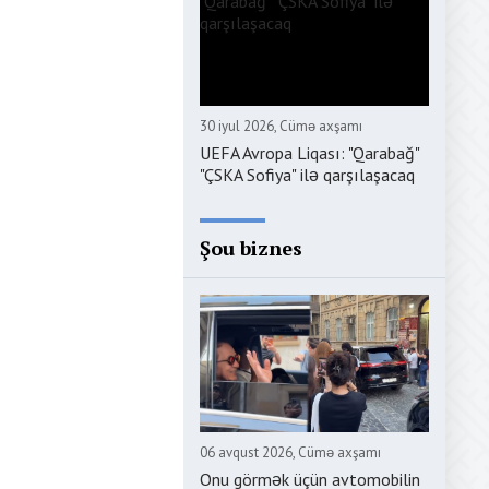
30 iyul 2026, Cümə axşamı
UEFA Avropa Liqası: "Qarabağ"
"ÇSKA Sofiya" ilə qarşılaşacaq
Şou biznes
06 avqust 2026, Cümə axşamı
Onu görmək üçün avtomobilin