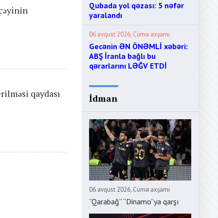
Qubada yol qəzası: 5 nəfər
cəyinin
yaralandı
06 avqust 2026, Cümə axşamı
Gecənin ƏN ÖNƏMLİ xəbəri:
ABŞ İranla bağlı bu
qərarlarını LƏĞV ETDİ
erilməsi qaydası
İdman
06 avqust 2026, Cümə axşamı
“Qarabağ” “Dinamo”ya qarşı