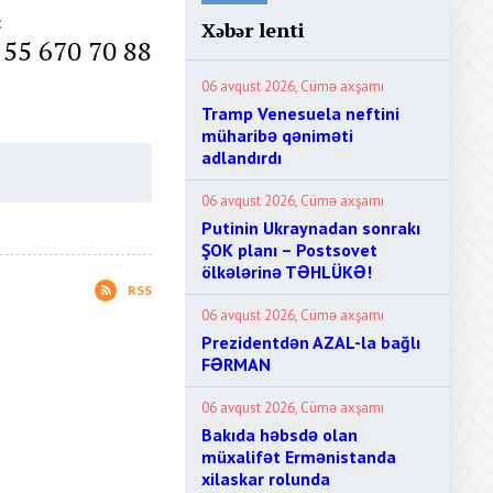
:
Xəbər lenti
 55 670 70 88
06 avqust 2026, Cümə axşamı
Tramp Venesuela neftini
müharibə qəniməti
adlandırdı
06 avqust 2026, Cümə axşamı
Putinin Ukraynadan sonrakı
ŞOK planı – Postsovet
ölkələrinə TƏHLÜKƏ!
RSS
06 avqust 2026, Cümə axşamı
Prezidentdən AZAL-la bağlı
FƏRMAN
06 avqust 2026, Cümə axşamı
Bakıda həbsdə olan
müxalifət Ermənistanda
xilaskar rolunda