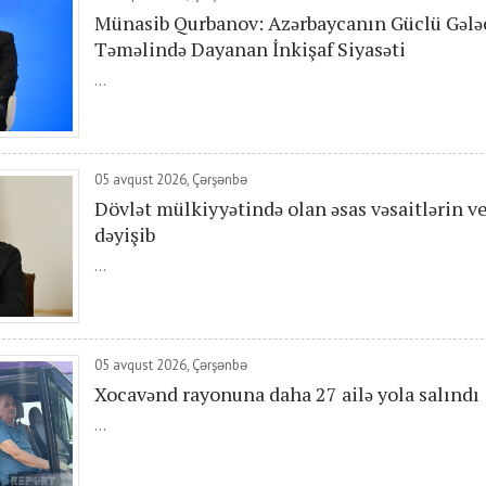
Münasib Qurbanov: Azərbaycanın Güclü Gələ
Təməlində Dayanan İnkişaf Siyasəti
...
05 avqust 2026, Çərşənbə
Dövlət mülkiyyətində olan əsas vəsaitlərin v
dəyişib
...
05 avqust 2026, Çərşənbə
Xocavənd rayonuna daha 27 ailə yola salındı
...