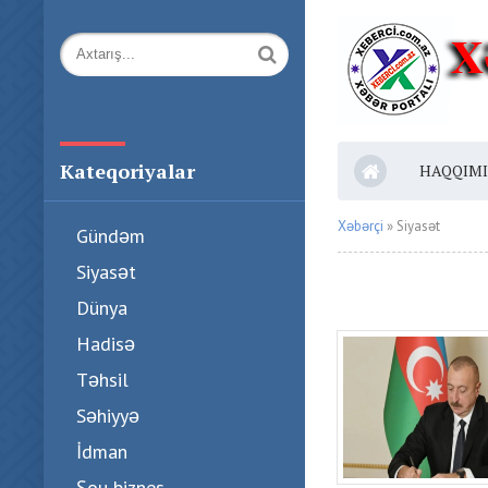
Kateqoriyalar
HAQQIM
Xəbərçi
» Siyasət
Gündəm
Siyasət
Dünya
Hadisə
Təhsil
Səhiyyə
İdman
Şou biznes