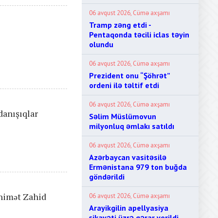
06 avqust 2026, Cümə axşamı
Tramp zəng etdi -
Pentaqonda təcili iclas təyin
olundu
06 avqust 2026, Cümə axşamı
Prezident onu “Şöhrət”
ordeni ilə təltif etdi
06 avqust 2026, Cümə axşamı
danışıqlar
Səlim Müslümovun
milyonluq əmlakı satıldı
06 avqust 2026, Cümə axşamı
Azərbaycan vasitəsilə
Ermənistana 979 ton buğda
göndərildi
nimət Zahid
06 avqust 2026, Cümə axşamı
Arayikgilin apellyasiya
şikayəti üzrə qərar verildi