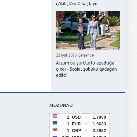
çəkilişlərinə başlayır
22 iyul 2026, Çərşənbə
Arzum bu şərtlərlə azadlığa
çıxdı - Sosial şəbəkə qadağan
edildi
MƏZƏNNƏ
1
USD
•
1.7000
1
EUR
•
1.9633
1
GBP
•
2.2882