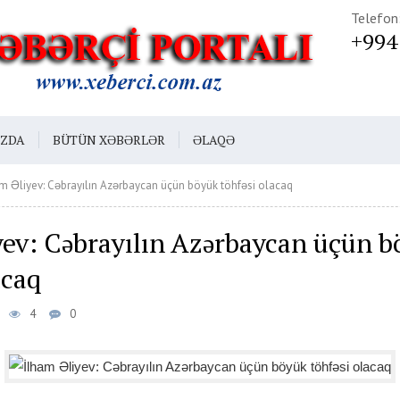
Telefon
+994
IZDA
BÜTÜN XƏBƏRLƏR
ƏLAQƏ
m Əliyev: Cəbrayılın Azərbaycan üçün böyük töhfəsi olacaq
yev: Cəbrayılın Azərbaycan üçün b
acaq
4
0