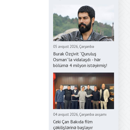
05 avqust 2026, Çərşənbə
Burak Özçivit “Quruluş
Osman”la vidalaşdı - hər
bölümə 4 milyon istəyirmiş!
04 avqust 2026, Çərşənbə axşamı
Ceki Çan Bakıda film
çəkilişlərinə başlayır