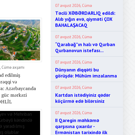
07 avqust 2026, Cümə
Təcili XƏBƏRDARLIQ edildi:
Alıb yığın evə, qiyməti ÇOX
BAHALAŞACAQ
07 avqust 2026, Cümə
“Qarabağ”ın halı və Qurban
Qurbanovun istefası...
07 avqust 2026, Cümə
5, Cümə axşamı
Dünyanın diqqəti bu
ad edilmiş
görüşdə: Mühüm imzalanma
ərəqqi və
ya: Azərbaycanda
07 avqust 2026, Cümə
i güc mərkəzi
Kartdan istədiyiniz qədər
köçürmə edə bilərsiniz
ƏHLİL
07 avqust 2026, Cümə
II Qaregin məhkəmə
qarşısına çıxarılır -
Ermənistan tarixində ilk