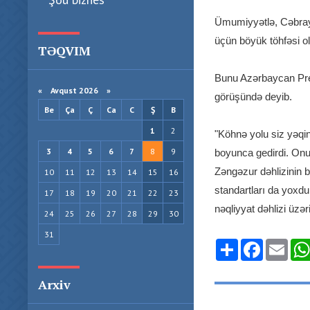
Ümumiyyətlə, Cəbrayı
üçün böyük töhfəsi o
TƏQVIM
Bunu Azərbaycan Prez
«
Avqust 2026 »
görüşündə deyib.
Be
Ça
Ç
Ca
C
Ş
B
1
2
"Köhnə yolu siz yəqin 
3
4
5
6
7
8
9
boyunca gedirdi. Onu
Zəngəzur dəhlizinin b
10
11
12
13
14
15
16
standartları da yoxdu
17
18
19
20
21
22
23
nəqliyyat dəhlizi üzə
24
25
26
27
28
29
30
31
Share
Facebook
Emai
Arxiv