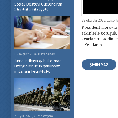
Sosial Dəstəyi Gücləndirən
Səmərəli Fəaliyyət
28 oktyabr 2025, Çərşən
Prezident Horovlu
sakinlərlə görüşüb,
açarlarını təqdim 
- Yenilənib
03 avqust 2026, Bazar ertəsi
Jurnalistikaya qəbul olmaq
ŞƏRH YAZ
istəyənlər üçün qabiliyyət
imtahanı keçiriləcək
30 iyul 2026, Cümə axşamı