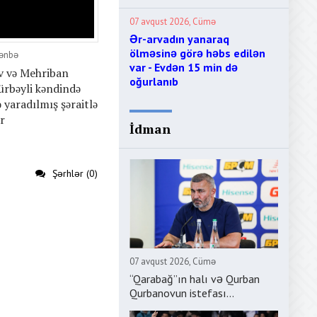
07 avqust 2026, Cümə
Ər-arvadın yanaraq
ölməsinə görə həbs edilən
Şənbə
var - Evdən 15 min də
v və Mehriban
oğurlanıb
ürbəyli kəndində
ə yaradılmış şəraitlə
r
İdman
Şərhlər (0)
07 avqust 2026, Cümə
“Qarabağ”ın halı və Qurban
Qurbanovun istefası...