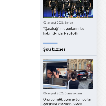
01 avqust 2026, Şənbə
“Qarabağ”ın oyunlarını bu
hakimlər idarə edəcək
Şou biznes
06 avqust 2026, Cümə axşamı
Onu görmək üçün avtomobilin
qarşısını kəsdilər - Video