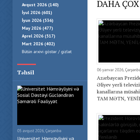
DAHA ÇOX
Avqust 2026 (140)
İyul 2026 (601)
İyun 2026 (536)
May 2026 (477)
Aprel 2026 (517)
Mart 2026 (402)
Bütün arxivi göstər / gizlət
06 yanvar 2026, Çərşənb
Təhsil
Azərbaycan Prezid
Əliyev yerli televiz
kanallarına müsahib
TAM MƏTN, YENİ
05 avqust 2026, Çərşənbə
Universitet Həmrəyliyini və