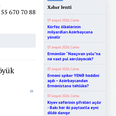
:
Xəbər lenti
 55 670 70 88
07 avqust 2026, Cümə
Körfəz ölkələrinin
milyardları Azərbaycana
yönəlir
07 avqust 2026, Cümə
Ermənilər “Naxçıvan yolu”na
nə vaxt pul xərcləyəcək?
öyük
07 avqust 2026, Cümə
Erməni spiker YENƏ həddini
aşdı – Azərbaycandan
Ermənistana təhlükə?
07 avqust 2026, Cümə
Kiyev səfərinin şifrələri açılır
- Bakı hər iki paytaxtla eyni
dildə danışır