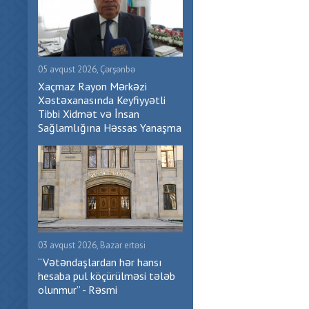
05 avqust 2026, Çərşənbə
Xaçmaz Rayon Mərkəzi
Xəstəxanasında Keyfiyyətli
Tibbi Xidmət və İnsan
Sağlamlığına Həssas Yanaşma
03 avqust 2026, Bazar ertəsi
“Vətəndaşlardan hər hansı
hesaba pul köçürülməsi tələb
olunmur” - Rəsmi