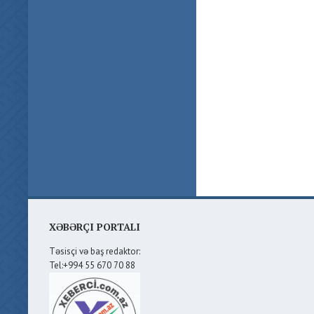
XƏBƏRÇI PORTALI
Təsisçi və baş redaktor:
Tel:+994 55 670 70 88