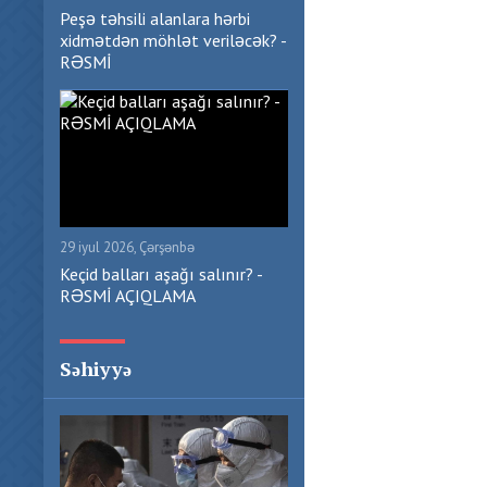
Peşə təhsili alanlara hərbi
xidmətdən möhlət veriləcək? -
RƏSMİ
29 iyul 2026, Çərşənbə
Keçid balları aşağı salınır? -
RƏSMİ AÇIQLAMA
Səhiyyə