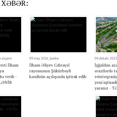
 XƏBƏR:
ə axşamı
09 may 2026, Şənbə
04 dekabr 202
enti İlham
İlham Əliyev Cəbrayıl
İşğaldan az
iya
rayonunun Şükürbəyli
ərazilərdə t
ə verib -
kəndinin açılışında iştirak edib
reinteqrasi
LƏNİB
yeni iqtisad
yaranır - T