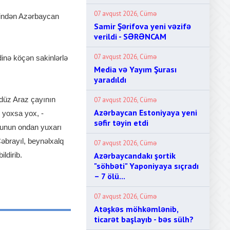
07 avqust 2026, Cümə
rindən Azərbaycan
Samir Şərifova yeni vəzifə
verildi - SƏRƏNCAM
07 avqust 2026, Cümə
inə köçən sakinlərlə
Media və Yayım Şurası
yaradıldı
, düz Araz çayının
07 avqust 2026, Cümə
Azərbaycan Estoniyaya yeni
 yoxsa yox, -
səfir təyin etdi
 bunun ondan yuxarı
Cəbrayıl, beynəlxalq
07 avqust 2026, Cümə
ldirib.
Azərbaycandakı şortik
"söhbəti" Yaponiyaya sıçradı
– 7 ölü...
07 avqust 2026, Cümə
Atəşkəs möhkəmlənib,
ticarət başlayıb - bəs sülh?