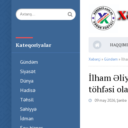
Kateqoriyalar
HAQQIM
Xəbərçi
»
Gündəm
» İlha
Gündəm
Siyasət
İlham Əli
Dünya
töhfəsi ol
Hadisə
Təhsil
09 may 2026, Şənbə
Səhiyyə
İdman
Şou biznes