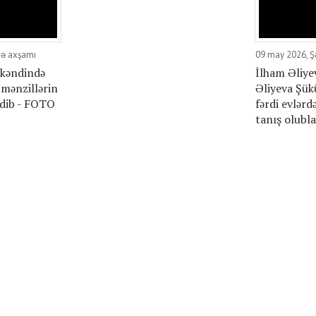
bə axşamı
09 may 2026, 
 kəndində
İlham Əliye
 mənzillərin
Əliyeva Şük
edib - FOTO
fərdi evlərd
tanış olubla