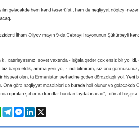
lın gələcəkdə həm kənd təsərrüfatı, həm də nəqliyyat nöqteyi-nəzə
lacaq.
identi İlham Əliyev mayın 9-da Cəbrayıl rayonunun Şükürbəyli kənd
ki, xatırlayırsınız, sovet vaxtında - işğala qədər çox ensiz bir yol idi
 biz bərpa etdik, amma yeni yol, - indi bilmirəm, siz onu görmüsünüz,
ir hissəsi olan, ta Ermənistan sərhədinə gedən dördzolaqlı yol. Yəni
r. Ona görə nəqliyyat məsələləri də burada həll olunur və gələcəkdə 
rində qurulan şəhər və kəndlər bundan faydalanacaq",- dövlət başçısı bi
l
WhatsApp
Telegram
Messenger
LinkedIn
X