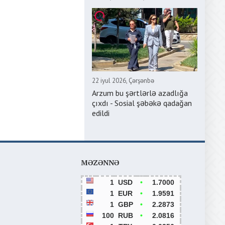
22 iyul 2026, Çərşənbə
Arzum bu şərtlərlə azadlığa
çıxdı - Sosial şəbəkə qadağan
edildi
MƏZƏNNƏ
1
USD
•
1.7000
1
EUR
•
1.9591
1
GBP
•
2.2873
100
RUB
•
2.0816