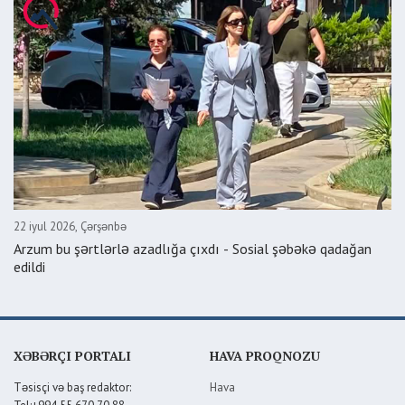
22 iyul 2026, Çərşənbə
Arzum bu şərtlərlə azadlığa çıxdı - Sosial şəbəkə qadağan
edildi
XƏBƏRÇI PORTALI
HAVA PROQNOZU
Təsisçi və baş redaktor:
Hava