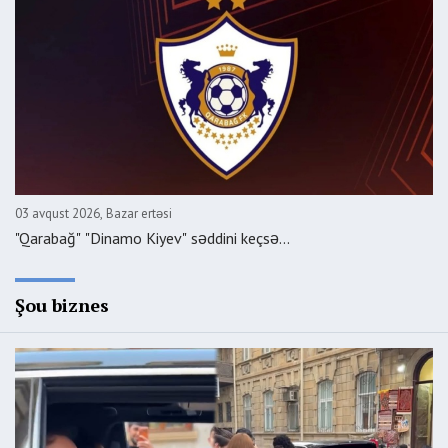
03 avqust 2026, Bazar ertəsi
"Qarabağ" "Dinamo Kiyev" səddini keçsə...
Şou biznes