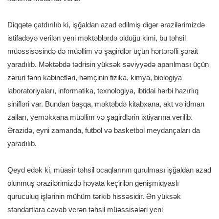
Diqqətə çatdırılıb ki, işğaldan azad edilmiş digər ərazilərimizdə
istifadəyə verilən yeni məktəblərdə olduğu kimi, bu təhsil
müəssisəsində də müəllim və şagirdlər üçün hərtərəfli şərait
yaradılıb. Məktəbdə tədrisin yüksək səviyyədə aparılması üçün
zəruri fənn kabinetləri, həmçinin fizika, kimya, biologiya
laboratoriyaları, informatika, texnologiya, ibtidai hərbi hazırlıq
sinifləri var. Bundan başqa, məktəbdə kitabxana, akt və idman
zalları, yeməkxana müəllim və şagirdlərin ixtiyarına verilib.
Ərazidə, eyni zamanda, futbol və basketbol meydançaları da
yaradılıb.
Qeyd edək ki, müasir təhsil ocaqlarının qurulması işğaldan azad
olunmuş ərazilərimizdə həyata keçirilən genişmiqyaslı
quruculuq işlərinin mühüm tərkib hissəsidir. Ən yüksək
standartlara cavab verən təhsil müəssisələri yeni