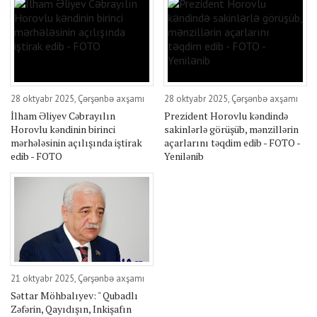
28 oktyabr 2025, Çərşənbə axşamı
28 oktyabr 2025, Çərşənbə axşamı
İlham Əliyev Cəbrayılın
Prezident Horovlu kəndində
Horovlu kəndinin birinci
sakinlərlə görüşüb, mənzillərin
mərhələsinin açılışında iştirak
açarlarını təqdim edib - FOTO -
edib - FOTO
Yenilənib
21 oktyabr 2025, Çərşənbə axşamı
Səttar Möhbalıyev: " Qubadlı
Zəfərin, Qayıdışın, Inkişafın