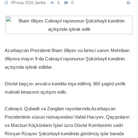
09 may 2026, Şənbə
6
0
Azərbaycan Prezidenti İlham Əliyev və birinci xanım Mehriban
Əliyeva mayın 9-da Cəbrayıl rayonunun Şükürbəyli kəndinin
açılışında iştirak ediblər.
Dövlət başçısı əvvəlcə kənddə inşa edilmiş 360 şagird yerlik
məktəb binasının açılışını edib.
Cəbrayıl, Qubadlı və Zəngilan rayonlarında Azərbaycan
Prezidentinin xüsusi nümayəndəsi Vahid Hacıyev, Qaçqınların
və Məcburi Köçkünlərin İşləri üzrə Dövlət Komitəsinin sədri
Rövşən Rzayev Şükürbəyli kəndində görülmüş işlər barədə