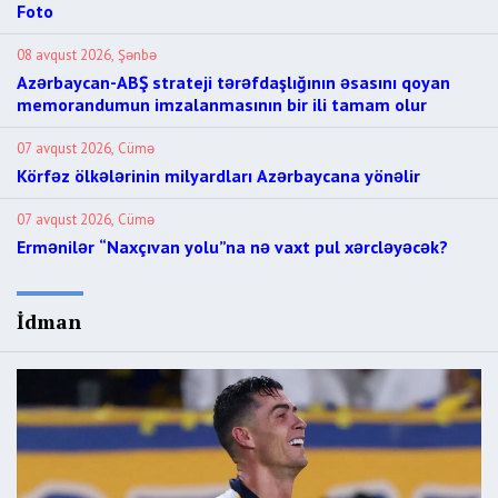
Foto
08 avqust 2026, Şənbə
Azərbaycan-ABŞ strateji tərəfdaşlığının əsasını qoyan
memorandumun imzalanmasının bir ili tamam olur
07 avqust 2026, Cümə
Körfəz ölkələrinin milyardları Azərbaycana yönəlir
07 avqust 2026, Cümə
Ermənilər “Naxçıvan yolu”na nə vaxt pul xərcləyəcək?
İdman