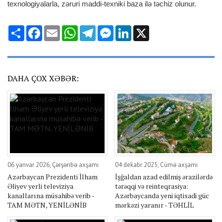
texnologiyalarla, zəruri maddi-texniki baza ilə təchiz olunur.
Share
Facebook
Email
WhatsApp
Telegram
Messenger
LinkedIn
X
DAHA ÇOX XƏBƏR:
06 yanvar 2026, Çərşənbə axşamı
04 dekabr 2025, Cümə axşamı
Azərbaycan Prezidenti İlham
İşğaldan azad edilmiş ərazilərdə
Əliyev yerli televiziya
tərəqqi və reinteqrasiya:
kanallarına müsahibə verib -
Azərbaycanda yeni iqtisadi güc
TAM MƏTN, YENİLƏNİB
mərkəzi yaranır - TƏHLİL