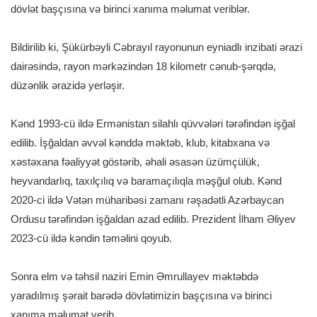
dövlət başçısına və birinci xanıma məlumat veriblər.
Bildirilib ki, Şükürbəyli Cəbrayıl rayonunun eyniadlı inzibati ərazi
dairəsində, rayon mərkəzindən 18 kilometr cənub-şərqdə,
düzənlik ərazidə yerləşir.
Kənd 1993-cü ildə Ermənistan silahlı qüvvələri tərəfindən işğal
edilib. İşğaldan əvvəl kənddə məktəb, klub, kitabxana və
xəstəxana fəaliyyət göstərib, əhali əsasən üzümçülük,
heyvandarlıq, taxılçılıq və baramaçılıqla məşğul olub. Kənd
2020-ci ildə Vətən müharibəsi zamanı rəşadətli Azərbaycan
Ordusu tərəfindən işğaldan azad edilib. Prezident İlham Əliyev
2023-cü ildə kəndin təməlini qoyub.
Sonra elm və təhsil naziri Emin Əmrullayev məktəbdə
yaradılmış şərait barədə dövlətimizin başçısına və birinci
xanıma məlumat verib.