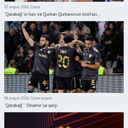
07 avqust 2026, Cümə
“Qarabağ”ın halı və Qurban Qurbanovun istefası...
06 avqust 2026, Cümə axşamı
“Qarabağ” “Dinamo”ya qarşı