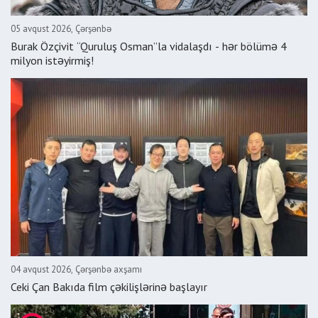
05 avqust 2026, Çərşənbə
Burak Özçivit “Quruluş Osman”la vidalaşdı - hər bölümə 4
milyon istəyirmiş!
04 avqust 2026, Çərşənbə axşamı
Ceki Çan Bakıda film çəkilişlərinə başlayır