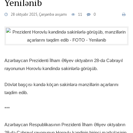
Yenilənib
28 oktyabr 2025, Çərşənbə axşamı
11
0
Azərbaycan Prezidenti İlham Əliyev oktyabrın 28-də Cəbrayıl
rayonunun Horovlu kəndində sakinlərlə görüşüb.
Dövlət başçısı kəndə köçən sakinlərə mənzillərin açarlarını
təqdim edib.
***
Azərbaycan Respublikasının Prezidenti İlham Əliyev oktyabrın
28-də Cəbrayıl rayonunun Horovlu kəndinin birinci mərhələsinin