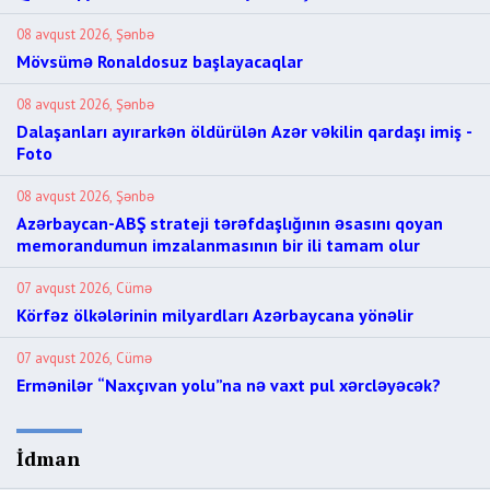
08 avqust 2026, Şənbə
Mövsümə Ronaldosuz başlayacaqlar
08 avqust 2026, Şənbə
Dalaşanları ayırarkən öldürülən Azər vəkilin qardaşı imiş -
Foto
08 avqust 2026, Şənbə
Azərbaycan-ABŞ strateji tərəfdaşlığının əsasını qoyan
memorandumun imzalanmasının bir ili tamam olur
07 avqust 2026, Cümə
Körfəz ölkələrinin milyardları Azərbaycana yönəlir
07 avqust 2026, Cümə
Ermənilər “Naxçıvan yolu”na nə vaxt pul xərcləyəcək?
İdman