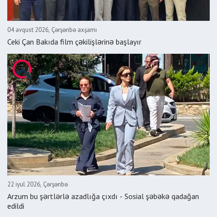
04 avqust 2026, Çərşənbə axşamı
Ceki Çan Bakıda film çəkilişlərinə başlayır
22 iyul 2026, Çərşənbə
Arzum bu şərtlərlə azadlığa çıxdı - Sosial şəbəkə qadağan
edildi