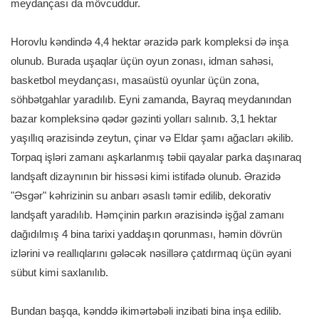
meydançası da mövcuddur.
Horovlu kəndində 4,4 hektar ərazidə park kompleksi də inşa
olunub. Burada uşaqlar üçün oyun zonası, idman sahəsi,
basketbol meydançası, masaüstü oyunlar üçün zona,
söhbətgahlar yaradılıb. Eyni zamanda, Bayraq meydanından
bazar kompleksinə qədər gəzinti yolları salınıb. 3,1 hektar
yaşıllıq ərazisində zeytun, çinar və Eldar şamı ağacları əkilib.
Torpaq işləri zamanı aşkarlanmış təbii qayalar parka daşınaraq
landşaft dizaynının bir hissəsi kimi istifadə olunub. Ərazidə
"Əsgər" kəhrizinin su anbarı əsaslı təmir edilib, dekorativ
landşaft yaradılıb. Həmçinin parkın ərazisində işğal zamanı
dağıdılmış 4 bina tarixi yaddaşın qorunması, həmin dövrün
izlərini və reallıqlarını gələcək nəsillərə çatdırmaq üçün əyani
sübut kimi saxlanılıb.
Bundan başqa, kənddə ikimərtəbəli inzibati bina inşa edilib.