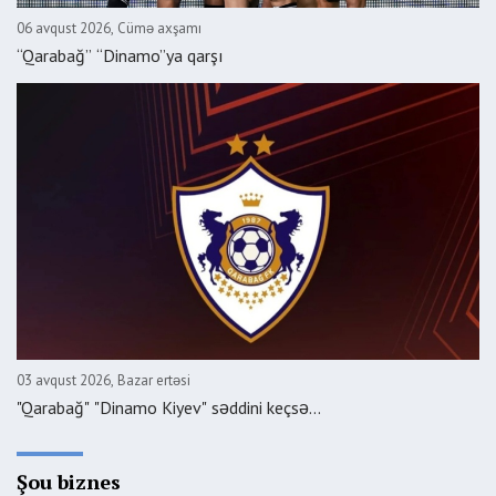
06 avqust 2026, Cümə axşamı
“Qarabağ” “Dinamo”ya qarşı
03 avqust 2026, Bazar ertəsi
"Qarabağ" "Dinamo Kiyev" səddini keçsə...
Şou biznes