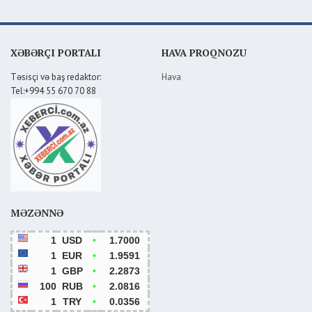
XƏBƏRÇI PORTALI
HAVA PROQNOZU
Təsisçi və baş redaktor:
Hava
Tel:+994 55 670 70 88
MƏZƏNNƏ
1
USD
•
1.7000
1
EUR
•
1.9591
1
GBP
•
2.2873
100
RUB
•
2.0816
1
TRY
•
0.0356