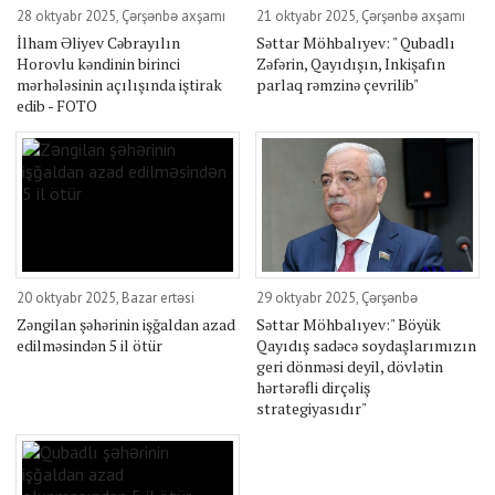
28 oktyabr 2025, Çərşənbə axşamı
21 oktyabr 2025, Çərşənbə axşamı
İlham Əliyev Cəbrayılın
Səttar Möhbalıyev: " Qubadlı
Horovlu kəndinin birinci
Zəfərin, Qayıdışın, Inkişafın
mərhələsinin açılışında iştirak
parlaq rəmzinə çevrilib"
edib - FOTO
20 oktyabr 2025, Bazar ertəsi
29 oktyabr 2025, Çərşənbə
Zəngilan şəhərinin işğaldan azad
Səttar Möhbalıyev:" Böyük
edilməsindən 5 il ötür
Qayıdış sadəcə soydaşlarımızın
geri dönməsi deyil, dövlətin
hərtərəfli dirçəliş
strategiyasıdır"