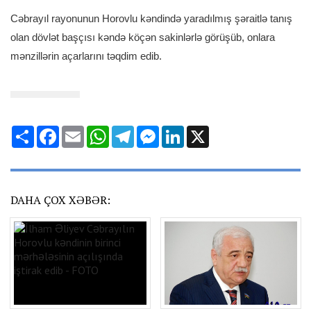
Cəbrayıl rayonunun Horovlu kəndində yaradılmış şəraitlə tanış
olan dövlət başçısı kəndə köçən sakinlərlə görüşüb, onlara
mənzillərin açarlarını təqdim edib.
Share
Facebook
Email
WhatsApp
Telegram
Messenger
LinkedIn
X
DAHA ÇOX XƏBƏR: