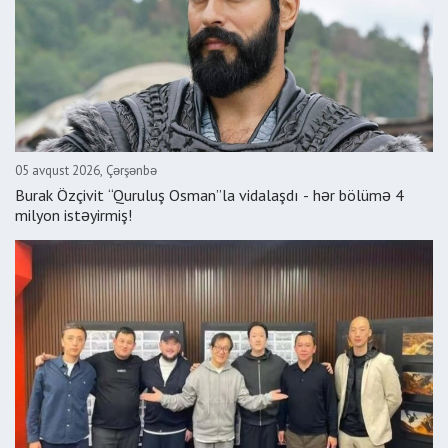
05 avqust 2026, Çərşənbə
Burak Özçivit “Quruluş Osman”la vidalaşdı - hər bölümə 4
milyon istəyirmiş!