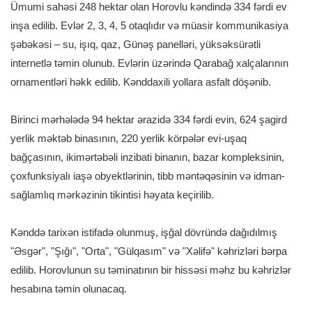
Ümumi sahəsi 248 hektar olan Horovlu kəndində 334 fərdi ev
inşa edilib. Evlər 2, 3, 4, 5 otaqlıdır və müasir kommunikasiya
şəbəkəsi – su, işıq, qaz, Günəş panelləri, yüksəksürətli
internetlə təmin olunub. Evlərin üzərində Qarabağ xalçalarının
ornamentləri həkk edilib. Kənddaxili yollara asfalt döşənib.
Birinci mərhələdə 94 hektar ərazidə 334 fərdi evin, 624 şagird
yerlik məktəb binasının, 220 yerlik körpələr evi-uşaq
bağçasının, ikimərtəbəli inzibati binanın, bazar kompleksinin,
çoxfunksiyalı iaşə obyektlərinin, tibb məntəqəsinin və idman-
sağlamlıq mərkəzinin tikintisi həyata keçirilib.
Kənddə tarixən istifadə olunmuş, işğal dövründə dağıdılmış
"Əsgər", "Şığı", "Orta", "Gülqasım" və "Xəlifə" kəhrizləri bərpa
edilib. Horovlunun su təminatının bir hissəsi məhz bu kəhrizlər
hesabına təmin olunacaq.