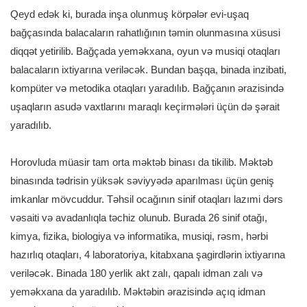
Qeyd edək ki, burada inşa olunmuş körpələr evi-uşaq
bağçasında balacaların rahatlığının təmin olunmasına xüsusi
diqqət yetirilib. Bağçada yeməkxana, oyun və musiqi otaqları
balacaların ixtiyarına veriləcək. Bundan başqa, binada inzibati,
kompüter və metodika otaqları yaradılıb. Bağçanın ərazisində
uşaqların asudə vaxtlarını maraqlı keçirmələri üçün də şərait
yaradılıb.
Horovluda müasir tam orta məktəb binası da tikilib. Məktəb
binasında tədrisin yüksək səviyyədə aparılması üçün geniş
imkanlar mövcuddur. Təhsil ocağının sinif otaqları lazımi dərs
vəsaiti və avadanlıqla təchiz olunub. Burada 26 sinif otağı,
kimya, fizika, biologiya və informatika, musiqi, rəsm, hərbi
hazırlıq otaqları, 4 laboratoriya, kitabxana şagirdlərin ixtiyarına
veriləcək. Binada 180 yerlik akt zalı, qapalı idman zalı və
yeməkxana da yaradılıb. Məktəbin ərazisində açıq idman