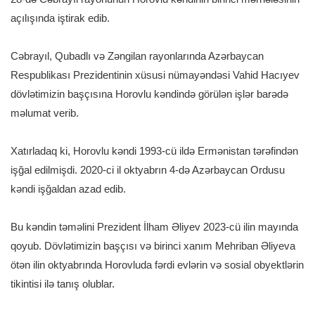
açılışında iştirak edib.
Cəbrayıl, Qubadlı və Zəngilan rayonlarında Azərbaycan
Respublikası Prezidentinin xüsusi nümayəndəsi Vahid Hacıyev
dövlətimizin başçısına Horovlu kəndində görülən işlər barədə
məlumat verib.
Xatırladaq ki, Horovlu kəndi 1993-cü ildə Ermənistan tərəfindən
işğal edilmişdi. 2020-ci il oktyabrın 4-də Azərbaycan Ordusu
kəndi işğaldan azad edib.
Bu kəndin təməlini Prezident İlham Əliyev 2023-cü ilin mayında
qoyub. Dövlətimizin başçısı və birinci xanım Mehriban Əliyeva
ötən ilin oktyabrında Horovluda fərdi evlərin və sosial obyektlərin
tikintisi ilə tanış olublar.