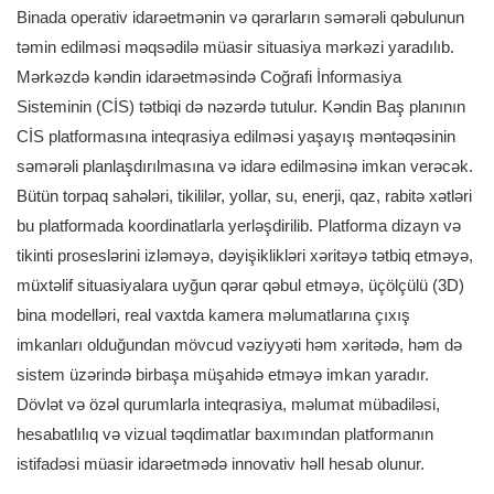
Binada operativ idarəetmənin və qərarların səmərəli qəbulunun
təmin edilməsi məqsədilə müasir situasiya mərkəzi yaradılıb.
Mərkəzdə kəndin idarəetməsində Coğrafi İnformasiya
Sisteminin (CİS) tətbiqi də nəzərdə tutulur. Kəndin Baş planının
CİS platformasına inteqrasiya edilməsi yaşayış məntəqəsinin
səmərəli planlaşdırılmasına və idarə edilməsinə imkan verəcək.
Bütün torpaq sahələri, tikililər, yollar, su, enerji, qaz, rabitə xətləri
bu platformada koordinatlarla yerləşdirilib. Platforma dizayn və
tikinti proseslərini izləməyə, dəyişiklikləri xəritəyə tətbiq etməyə,
müxtəlif situasiyalara uyğun qərar qəbul etməyə, üçölçülü (3D)
bina modelləri, real vaxtda kamera məlumatlarına çıxış
imkanları olduğundan mövcud vəziyyəti həm xəritədə, həm də
sistem üzərində birbaşa müşahidə etməyə imkan yaradır.
Dövlət və özəl qurumlarla inteqrasiya, məlumat mübadiləsi,
hesabatlılıq və vizual təqdimatlar baxımından platformanın
istifadəsi müasir idarəetmədə innovativ həll hesab olunur.