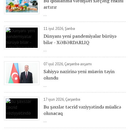
Bu qidalanma vərdişləri xərçəng riskini
artırır
...
11 iyul 2026, Şənbə
Dünyanı yeni pandemiyalar bürüyə
bilər - XƏBƏRDARLIQ
...
07 iyul 2026, Çərşənbə axşamı
Səhiyyə nazirinə yeni müavin təyin
olundu
...
17 iyun 2026, Çərşənbə
Bu şəxslər təcrid vəziyyətində müalicə
olunacaq
...