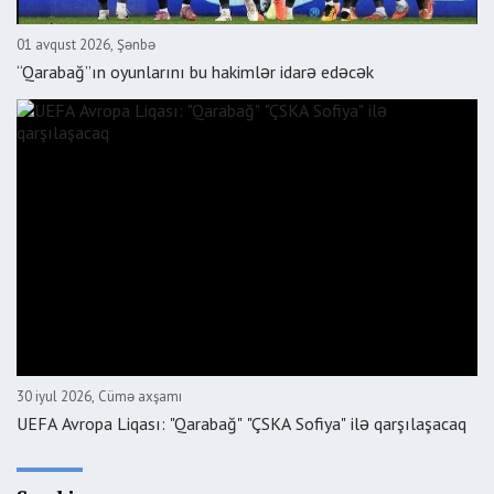
01 avqust 2026, Şənbə
“Qarabağ”ın oyunlarını bu hakimlər idarə edəcək
30 iyul 2026, Cümə axşamı
UEFA Avropa Liqası: "Qarabağ" "ÇSKA Sofiya" ilə qarşılaşacaq