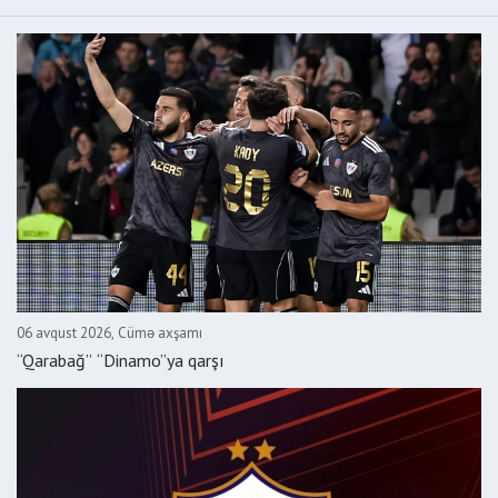
06 avqust 2026, Cümə axşamı
“Qarabağ” “Dinamo”ya qarşı