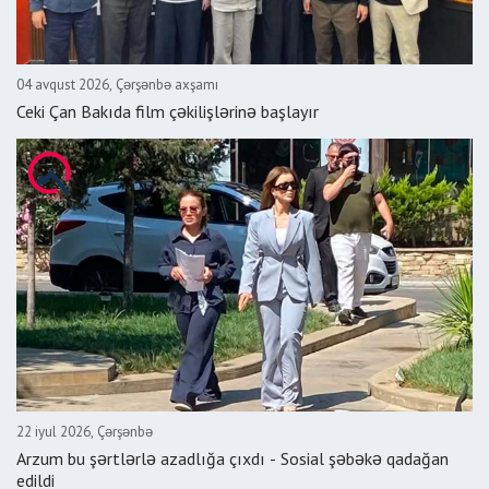
04 avqust 2026, Çərşənbə axşamı
Ceki Çan Bakıda film çəkilişlərinə başlayır
22 iyul 2026, Çərşənbə
Arzum bu şərtlərlə azadlığa çıxdı - Sosial şəbəkə qadağan
edildi