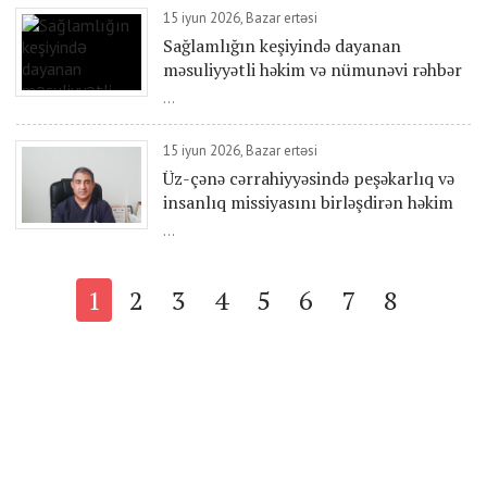
15 iyun 2026, Bazar ertəsi
Sağlamlığın keşiyində dayanan
məsuliyyətli həkim və nümunəvi rəhbər
...
15 iyun 2026, Bazar ertəsi
Üz-çənə cərrahiyyəsində peşəkarlıq və
insanlıq missiyasını birləşdirən həkim
...
1
2
3
4
5
6
7
8