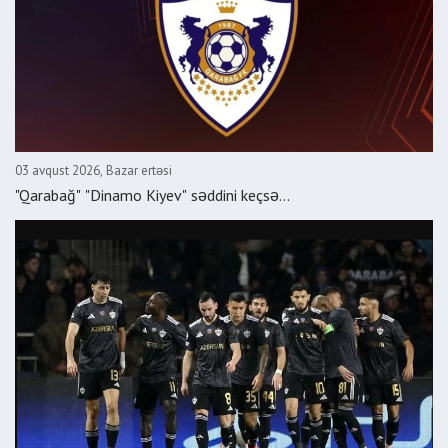
03 avqust 2026, Bazar ertəsi
"Qarabağ" "Dinamo Kiyev" səddini keçsə...