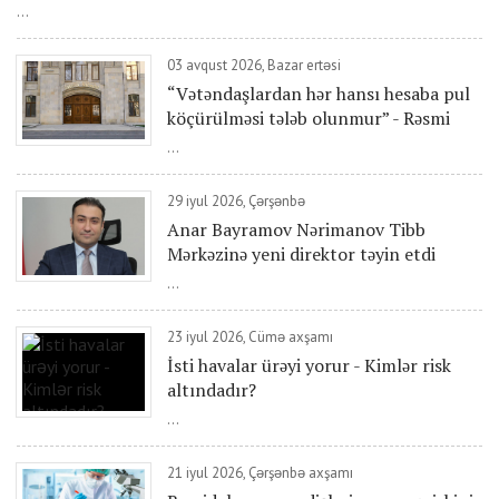
...
03 avqust 2026, Bazar ertəsi
“Vətəndaşlardan hər hansı hesaba pul
köçürülməsi tələb olunmur” - Rəsmi
...
29 iyul 2026, Çərşənbə
Anar Bayramov Nərimanov Tibb
Mərkəzinə yeni direktor təyin etdi
...
23 iyul 2026, Cümə axşamı
İsti havalar ürəyi yorur - Kimlər risk
altındadır?
...
21 iyul 2026, Çərşənbə axşamı