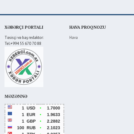
XƏBƏRÇI PORTALI
HAVA PROQNOZU
Təsisçi və baş redaktor:
Hava
Tel:+994 55 670 70 88
MƏZƏNNƏ
1
USD
•
1.7000
1
EUR
•
1.9633
1
GBP
•
2.2882
100
RUB
•
2.1023