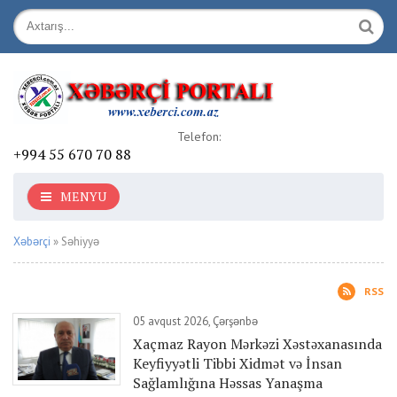
Telefon:
+994 55 670 70 88
MENYU
Xəbərçi
» Səhiyyə
RSS
05 avqust 2026, Çərşənbə
Xaçmaz Rayon Mərkəzi Xəstəxanasında
Keyfiyyətli Tibbi Xidmət və İnsan
Sağlamlığına Həssas Yanaşma