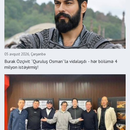
05 avqust 2026, Çərşənbə
Burak Özçivit “Quruluş Osman”la vidalaşdı - hər bölümə 4
milyon istəyirmiş!