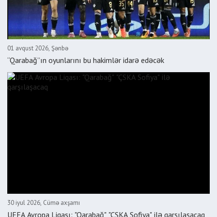
01 avqust 2026, Şənbə
“Qarabağ”ın oyunlarını bu hakimlər idarə edəcək
30 iyul 2026, Cümə axşamı
UEFA Avropa Liqası: "Qarabağ" "ÇSKA Sofiya" ilə qarşılaşacaq