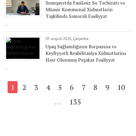
Sumqayıtda Fasiləsiz Su Təchizatı və
Müasir Kommunal Xidmətlərin
Təşkilində Səmərəli Fəaliyyət
...
05 avqust 2026, Çərşənbə
Uşaq Sağlamlığının Bərpasına və
Keyfiyyətli Reabilitasiya Xidmətlərinə
Həsr Olunmuş Peşəkar Fəaliyyət
...
1
2
3
4
5
6
7
8
9
10
...
135