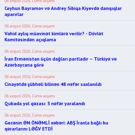
06 avqust 2026, Cümə axşamı
Ceyhun Bayramov və Andrey Sibiqa Kiyevdə danışıqlar
aparırlar
06 avqust 2026, Cümə axşamı
Vahid aylıq müavinət kimlərə verilir? - Dövlət
Komitəsindən açıqlama
06 avqust 2026, Cümə axşamı
İran Ermənistan üçün dağları partladır – Türkiyə və
Azərbaycana görə
06 avqust 2026, Cümə axşamı
Cinayətdə şübhəli bilinən 48 nəfər saxlanıldı
06 avqust 2026, Cümə axşamı
Qubada yol qəzası: 5 nəfər yaralandı
06 avqust 2026, Cümə axşamı
Gecənin ƏN ÖNƏMLİ xəbəri: ABŞ İranla bağlı bu
qərarlarını LƏĞV ETDİ