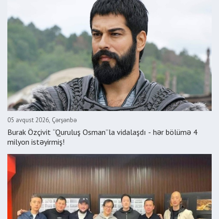
05 avqust 2026, Çərşənbə
Burak Özçivit “Quruluş Osman”la vidalaşdı - hər bölümə 4
milyon istəyirmiş!