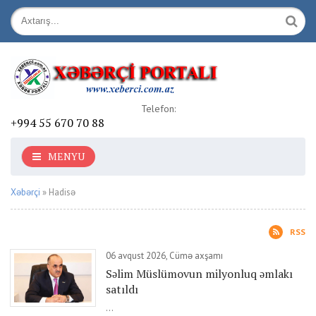
Telefon:
+994 55 670 70 88
MENYU
Xəbərçi
» Hadisə
RSS
06 avqust 2026, Cümə axşamı
Səlim Müslümovun milyonluq əmlakı
satıldı
...