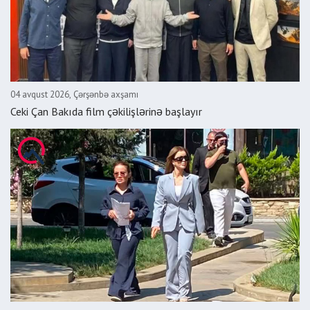
04 avqust 2026, Çərşənbə axşamı
Ceki Çan Bakıda film çəkilişlərinə başlayır