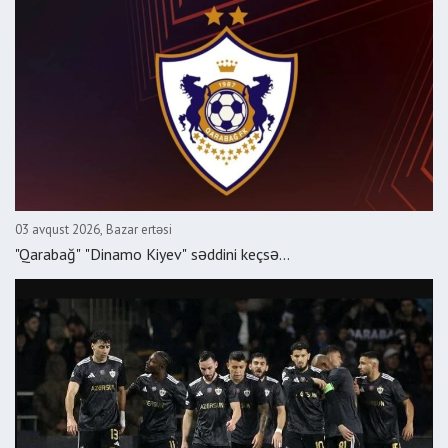
03 avqust 2026, Bazar ertəsi
"Qarabağ" "Dinamo Kiyev" səddini keçsə...