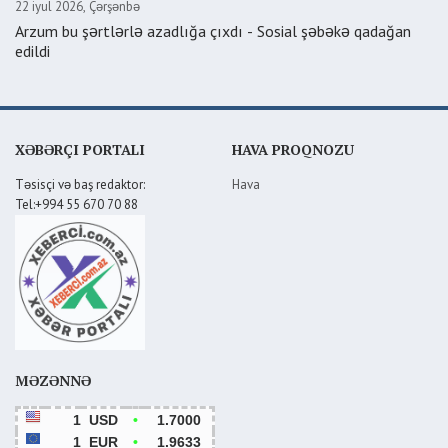
22 iyul 2026, Çərşənbə
Arzum bu şərtlərlə azadlığa çıxdı - Sosial şəbəkə qadağan
edildi
XƏBƏRÇI PORTALI
HAVA PROQNOZU
Təsisçi və baş redaktor:
Hava
Tel:+994 55 670 70 88
MƏZƏNNƏ
1
USD
•
1.7000
1
EUR
•
1.9633