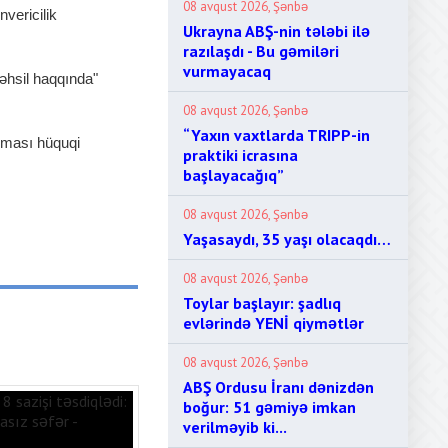
08 avqust 2026, Şənbə
vericilik
Ukrayna ABŞ-nin tələbi ilə
razılaşdı - Bu gəmiləri
vurmayacaq
təhsil haqqında"
08 avqust 2026, Şənbə
“Yaxın vaxtlarda TRIPP-in
nması hüquqi
praktiki icrasına
başlayacağıq”
08 avqust 2026, Şənbə
Yaşasaydı, 35 yaşı olacaqdı…
08 avqust 2026, Şənbə
Toylar başlayır: şadlıq
evlərində YENİ qiymətlər
08 avqust 2026, Şənbə
ABŞ Ordusu İranı dənizdən
boğur: 51 gəmiyə imkan
verilməyib ki...