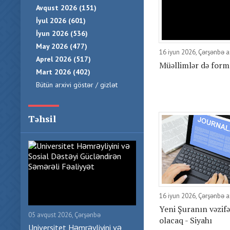
Avqust 2026 (151)
İyul 2026 (601)
İyun 2026 (536)
May 2026 (477)
16 iyun 2026, Çərşənbə 
Aprel 2026 (517)
Müəllimlər də form
Mart 2026 (402)
Bütün arxivi göstər / gizlət
Təhsil
16 iyun 2026, Çərşənbə 
Yeni Şuranın vəzifə
05 avqust 2026, Çərşənbə
olacaq - Siyahı
Universitet Həmrəyliyini və