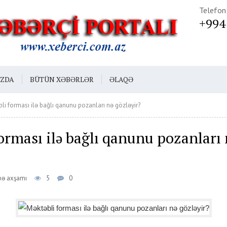
Telefon
+994
IZDA
BÜTÜN XƏBƏRLƏR
ƏLAQƏ
li forması ilə bağlı qanunu pozanları nə gözləyir?
orması ilə bağlı qanunu pozanları 
nbə axşamı
5
0