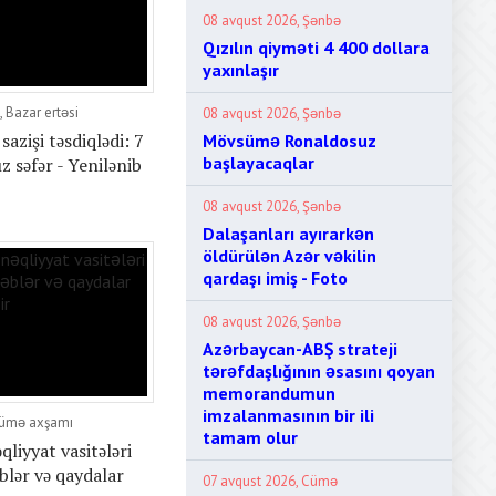
08 avqust 2026, Şənbə
Qızılın qiyməti 4 400 dollara
yaxınlaşır
 Bazar ertəsi
08 avqust 2026, Şənbə
sazişi təsdiqlədi: 7
Mövsümə Ronaldosuz
başlayacaqlar
ız səfər - Yenilənib
08 avqust 2026, Şənbə
Dalaşanları ayırarkən
öldürülən Azər vəkilin
qardaşı imiş - Foto
08 avqust 2026, Şənbə
Azərbaycan-ABŞ strateji
tərəfdaşlığının əsasını qoyan
memorandumun
imzalanmasının bir ili
Cümə axşamı
tamam olur
liyyat vasitələri
əblər və qaydalar
07 avqust 2026, Cümə