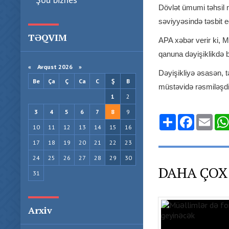
Dövlət ümumi təhsil m
səviyyəsində təsbit edi
TƏQVIM
APA xəbər verir ki, M
qanuna dəyişiklikdə b
«
Avqust 2026 »
Dəyişikliyə əsasən, 
Be
Ça
Ç
Ca
C
Ş
B
müstəvidə rəsmiləşdiri
1
2
3
4
5
6
7
8
9
Share
Facebook
Emai
10
11
12
13
14
15
16
17
18
19
20
21
22
23
24
25
26
27
28
29
30
DAHA ÇOX
31
Arxiv