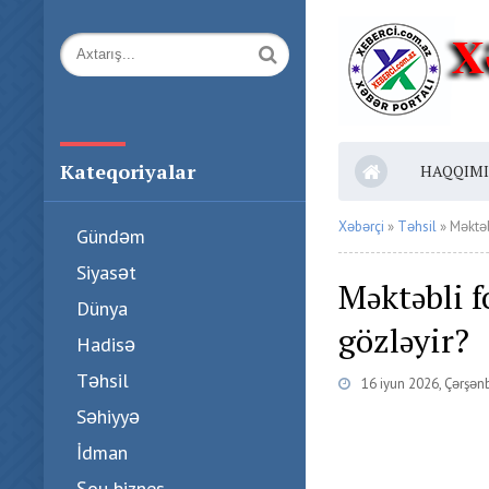
Kateqoriyalar
HAQQIM
Xəbərçi
»
Təhsil
» Məktəb
Gündəm
Siyasət
Məktəbli f
Dünya
gözləyir?
Hadisə
Təhsil
16 iyun 2026, Çərşə
Səhiyyə
İdman
Şou biznes