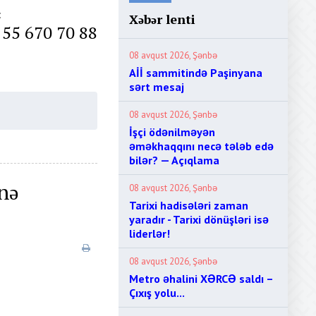
:
Xəbər lenti
 55 670 70 88
08 avqust 2026, Şənbə
Aİİ sammitində Paşinyana
sərt mesaj
08 avqust 2026, Şənbə
İşçi ödənilməyən
əməkhaqqını necə tələb edə
bilər? — Açıqlama
nə
08 avqust 2026, Şənbə
Tarixi hadisələri zaman
yaradır - Tarixi dönüşləri isə
liderlər!
08 avqust 2026, Şənbə
Metro əhalini XƏRCƏ saldı –
Çıxış yolu...