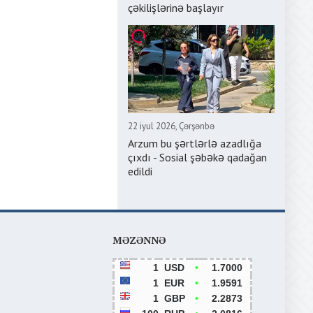
çəkilişlərinə başlayır
22 iyul 2026, Çərşənbə
Arzum bu şərtlərlə azadlığa
çıxdı - Sosial şəbəkə qadağan
edildi
MƏZƏNNƏ
1
USD
•
1.7000
1
EUR
•
1.9591
1
GBP
•
2.2873