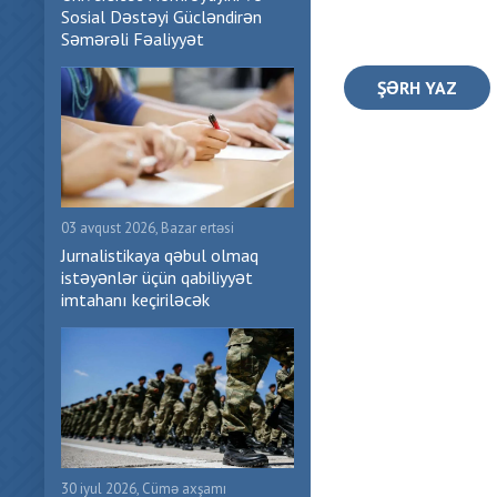
Sosial Dəstəyi Gücləndirən
Səmərəli Fəaliyyət
ŞƏRH YAZ
03 avqust 2026, Bazar ertəsi
Jurnalistikaya qəbul olmaq
istəyənlər üçün qabiliyyət
imtahanı keçiriləcək
30 iyul 2026, Cümə axşamı