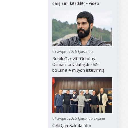
qarşısını kəsdilər - Video
05 avqust 2026, Çərşənbə
Burak Özçivit “Quruluş
Osman”la vidalaşdı - hər
bölümə 4 milyon istəyirmiş!
04 avqust 2026, Çərşənbə axşamı
Ceki Çan Bakıda film