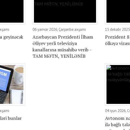
axşamı
06 yanvar 2026, Çərşənbə axşamı
15 dekabr 2025,
a geyinəcək
Azərbaycan Prezidenti İlham
Prezident 8 
Əliyev yerli televiziya
ölkəyə vizas
kanallarına müsahibə verib -
TAM MƏTN, YENİLƏNİB
axşamı
04 iyun 2026, 
ləri bunlar
Avtonom nəq
ilə bağlı təl