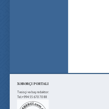
XƏBƏRÇI PORTALI
Təsisçi və baş redaktor:
Tel:+994 55 670 70 88