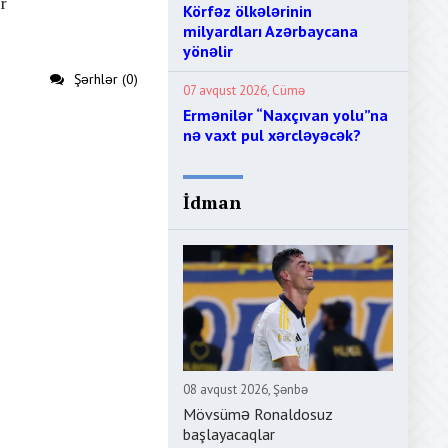
r
Körfəz ölkələrinin
milyardları Azərbaycana
yönəlir
Şərhlər (0)
07 avqust 2026, Cümə
Ermənilər “Naxçıvan yolu”na
nə vaxt pul xərcləyəcək?
İdman
08 avqust 2026, Şənbə
Mövsümə Ronaldosuz
başlayacaqlar