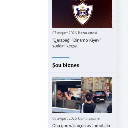
03 avqust 2026, Bazar ertəsi
"Qarabağ" "Dinamo Kiyev"
səddini keçsə...
Şou biznes
06 avqust 2026, Cümə axşamı
Onu görmək üçün avtomobilin