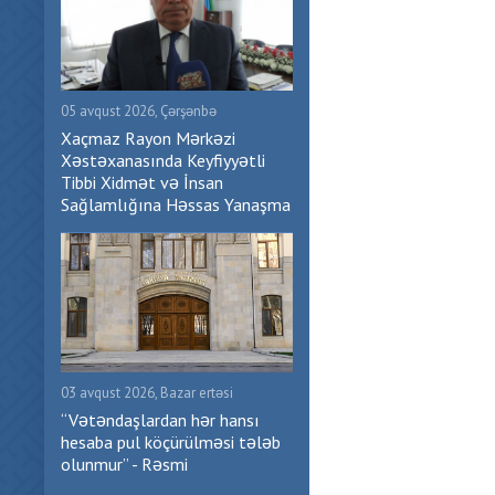
05 avqust 2026, Çərşənbə
Xaçmaz Rayon Mərkəzi
Xəstəxanasında Keyfiyyətli
Tibbi Xidmət və İnsan
Sağlamlığına Həssas Yanaşma
03 avqust 2026, Bazar ertəsi
“Vətəndaşlardan hər hansı
hesaba pul köçürülməsi tələb
olunmur” - Rəsmi