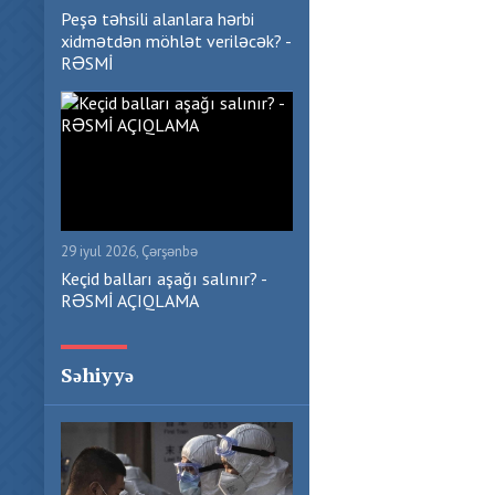
Peşə təhsili alanlara hərbi
xidmətdən möhlət veriləcək? -
RƏSMİ
29 iyul 2026, Çərşənbə
Keçid balları aşağı salınır? -
RƏSMİ AÇIQLAMA
Səhiyyə