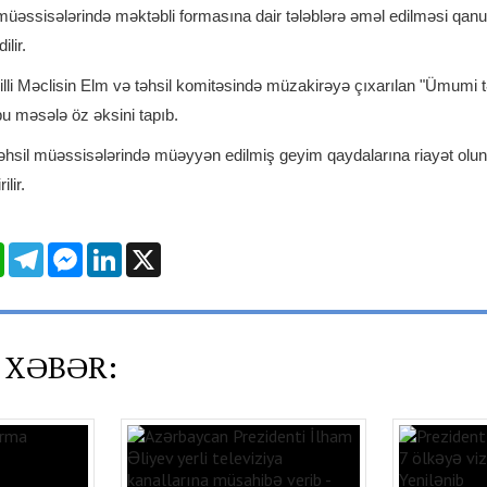
üəssisələrində məktəbli formasına dair tələblərə əməl edilməsi qanun
lir.
illi Məclisin Elm və təhsil komitəsində müzakirəyə çıxarılan "Ümumi 
u məsələ öz əksini tapıb.
təhsil müəssisələrində müəyyən edilmiş geyim qaydalarına riayət olu
lir.
l
WhatsApp
Telegram
Messenger
LinkedIn
X
 XƏBƏR: