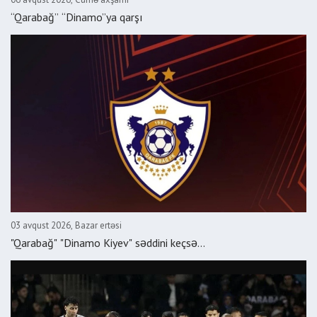
“Qarabağ” “Dinamo”ya qarşı
03 avqust 2026, Bazar ertəsi
"Qarabağ" "Dinamo Kiyev" səddini keçsə...