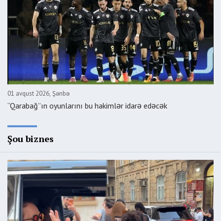
01 avqust 2026, Şənbə
“Qarabağ”ın oyunlarını bu hakimlər idarə edəcək
Şou biznes