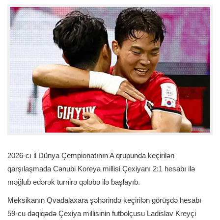
2026-cı il Dünya Çempionatının A qrupunda keçirilən
qarşılaşmada Cənubi Koreya millisi Çexiyanı 2:1 hesabı ilə
məğlub edərək turnirə qələbə ilə başlayıb.
Meksikanın Qvadalaxara şəhərində keçirilən görüşdə hesabı
59-cu dəqiqədə Çexiya millisinin futbolçusu Ladislav Kreyçi