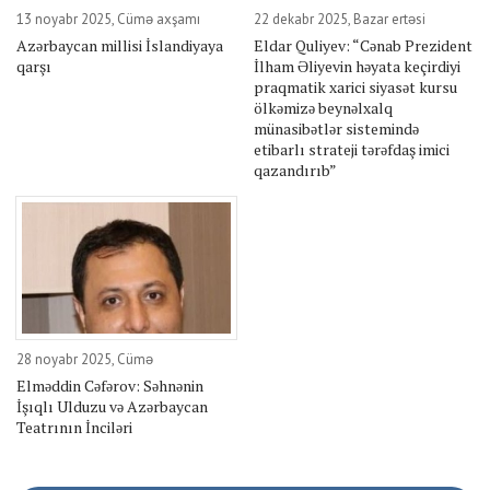
13 noyabr 2025, Cümə axşamı
22 dekabr 2025, Bazar ertəsi
Azərbaycan millisi İslandiyaya
Eldar Quliyev: “Cənab Prezident
qarşı
İlham Əliyevin həyata keçirdiyi
praqmatik xarici siyasət kursu
ölkəmizə beynəlxalq
münasibətlər sistemində
etibarlı strateji tərəfdaş imici
qazandırıb”
28 noyabr 2025, Cümə
Elməddin Cəfərov: Səhnənin
İşıqlı Ulduzu və Azərbaycan
Teatrının İnciləri