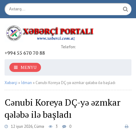
Telefon:
+994 55 670 70 88
MENYU
Xəbərçi
»
İdman
» Cənubi Koreya DÇ-yə əzmkar qələbə ilə başladı
Cənubi Koreya DÇ-yə əzmkar
qələbə ilə başladı
12 iyun 2026, Cümə
3
0