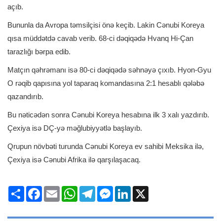
açıb.
Bununla da Avropa təmsilçisi önə keçib. Lakin Cənubi Koreya
qısa müddətdə cavab verib. 68-ci dəqiqədə Hvanq Hi-Çan
tarazlığı bərpa edib.
Matçın qəhrəmanı isə 80-ci dəqiqədə səhnəyə çıxıb. Hyon-Gyu
O rəqib qapısına yol taparaq komandasına 2:1 hesablı qələbə
qazandırıb.
Bu nəticədən sonra Cənubi Koreya hesabına ilk 3 xalı yazdırıb.
Çexiya isə DÇ-yə məğlubiyyətlə başlayıb.
Qrupun növbəti turunda Cənubi Koreya ev sahibi Meksika ilə,
Çexiya isə Cənubi Afrika ilə qarşılaşacaq.
Share
Facebook
Email
WhatsApp
Telegram
Messenger
LinkedIn
X