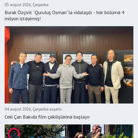
05 avqust 2026, Çərşənbə
Burak Özçivit “Quruluş Osman”la vidalaşdı - hər bölümə 4
milyon istəyirmiş!
04 avqust 2026, Çərşənbə axşamı
Ceki Çan Bakıda film çəkilişlərinə başlayır