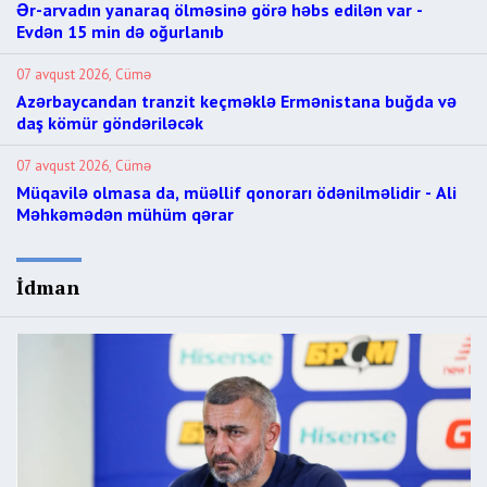
Ər-arvadın yanaraq ölməsinə görə həbs edilən var -
Evdən 15 min də oğurlanıb
07 avqust 2026, Cümə
Azərbaycandan tranzit keçməklə Ermənistana buğda və
daş kömür göndəriləcək
07 avqust 2026, Cümə
Müqavilə olmasa da, müəllif qonorarı ödənilməlidir - Ali
Məhkəmədən mühüm qərar
İdman