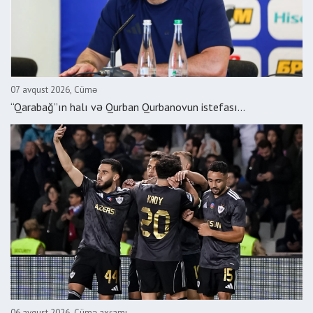
07 avqust 2026, Cümə
“Qarabağ”ın halı və Qurban Qurbanovun istefası...
06 avqust 2026, Cümə axşamı