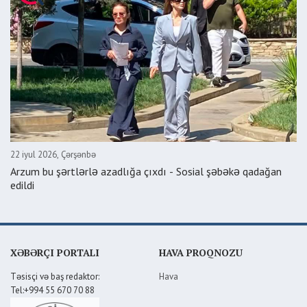
22 iyul 2026, Çərşənbə
Arzum bu şərtlərlə azadlığa çıxdı - Sosial şəbəkə qadağan
edildi
XƏBƏRÇI PORTALI
HAVA PROQNOZU
Təsisçi və baş redaktor:
Hava
Tel:+994 55 670 70 88