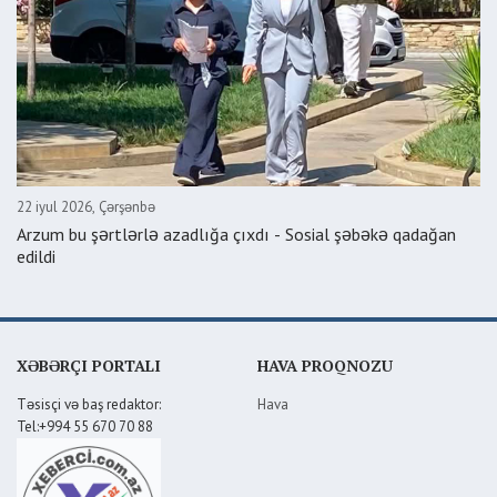
22 iyul 2026, Çərşənbə
Arzum bu şərtlərlə azadlığa çıxdı - Sosial şəbəkə qadağan
edildi
XƏBƏRÇI PORTALI
HAVA PROQNOZU
Təsisçi və baş redaktor:
Hava
Tel:+994 55 670 70 88