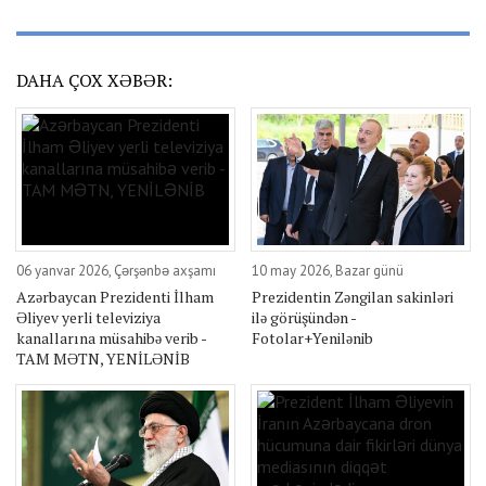
DAHA ÇOX XƏBƏR:
06 yanvar 2026, Çərşənbə axşamı
10 may 2026, Bazar günü
Azərbaycan Prezidenti İlham
Prezidentin Zəngilan sakinləri
Əliyev yerli televiziya
ilə görüşündən -
kanallarına müsahibə verib -
Fotolar+Yenilənib
TAM MƏTN, YENİLƏNİB