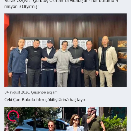
Burak Özçivit “Quruluş Osman”la vidalaşdı - hər bölümə 4
milyon istəyirmiş!
04 avqust 2026, Çərşənbə axşamı
Ceki Çan Bakıda film çəkilişlərinə başlayır