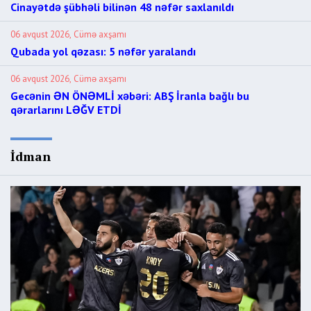
Cinayətdə şübhəli bilinən 48 nəfər saxlanıldı
06 avqust 2026, Cümə axşamı
Qubada yol qəzası: 5 nəfər yaralandı
06 avqust 2026, Cümə axşamı
Gecənin ƏN ÖNƏMLİ xəbəri: ABŞ İranla bağlı bu
qərarlarını LƏĞV ETDİ
İdman