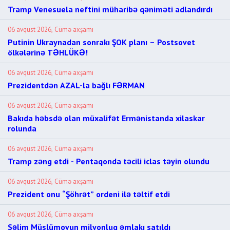
Tramp Venesuela neftini müharibə qəniməti adlandırdı
06 avqust 2026, Cümə axşamı
Putinin Ukraynadan sonrakı ŞOK planı – Postsovet
ölkələrinə TƏHLÜKƏ!
06 avqust 2026, Cümə axşamı
Prezidentdən AZAL-la bağlı FƏRMAN
06 avqust 2026, Cümə axşamı
Bakıda həbsdə olan müxalifət Ermənistanda xilaskar
rolunda
06 avqust 2026, Cümə axşamı
Tramp zəng etdi - Pentaqonda təcili iclas təyin olundu
06 avqust 2026, Cümə axşamı
Prezident onu “Şöhrət” ordeni ilə təltif etdi
06 avqust 2026, Cümə axşamı
Səlim Müslümovun milyonluq əmlakı satıldı