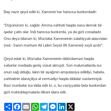
Baş nazir qeyd edib ki, Xamenei hər hansısa bunkerdədir:
“Düşünürəm ki, sağdır. Amma səhhəti haqda nəsə demək bir
qədər çətin olar. İndi hansısa bunkerdə, ya da gizli zonadadır.
Onu deyə bilərəm ki, Müctəba Xameneinin səlahiyyəti atasından
(red.- İranın mərhum Ali Lideri Seyid Əli Xamenei) xeyli azdır”.
Qeyd edək ki, Müctəba Xameneinin öldürüləməsi haqda
xəbərlər mediada geniş vüsət almışdı. Son məlumatlarda isə
onun sağ olduğu, lakin bir ayağının amputasiya edildiyi, habelə,
səhhətinin idarəçiliyə əl vermədiyi haqda iddialar səslənmişdi.
Bəzi mənbələr isə iddia edir ki, o, bu vəziyyətdə belə bunkerdən
gizli məktublaşmalarla ölkəni idarə edir.
Share
Facebook
Email
WhatsApp
Telegram
Messenger
LinkedIn
X