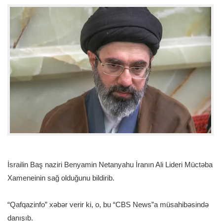
İsrailin Baş naziri Benyamin Netanyahu İranın Ali Lideri Müctəba
Xameneinin sağ olduğunu bildirib.
“Qafqazinfo” xəbər verir ki, o, bu “CBS News”a müsahibəsində
danışıb.