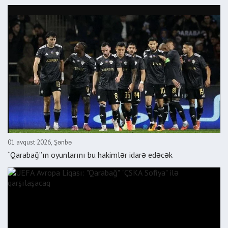
01 avqust 2026, Şənbə
“Qarabağ”ın oyunlarını bu hakimlər idarə edəcək