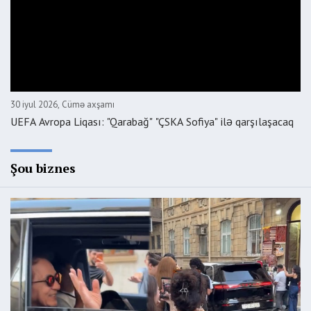
30 iyul 2026, Cümə axşamı
UEFA Avropa Liqası: "Qarabağ" "ÇSKA Sofiya" ilə qarşılaşacaq
Şou biznes