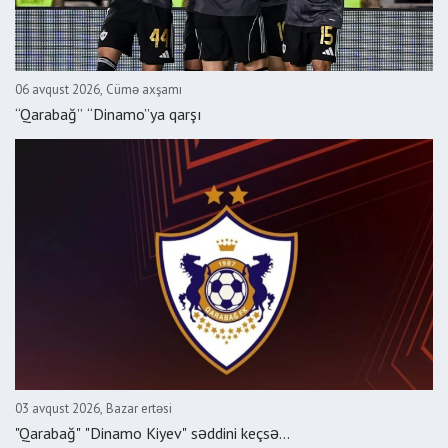
06 avqust 2026, Cümə axşamı
“Qarabağ” “Dinamo”ya qarşı
03 avqust 2026, Bazar ertəsi
"Qarabağ" "Dinamo Kiyev" səddini keçsə...